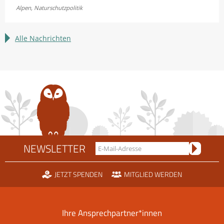
Fellhornbahn
Alpen
,
Naturschutzpolitik
einigen
sich
im
Alle Nachrichten
Rechtsstreit
um
die
Scheidtobelbahn
NEWSLETTER
JETZT SPENDEN
MITGLIED WERDEN
Ihre Ansprechpartner*innen