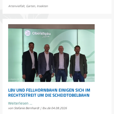
Jetzt
Artenvielfalt
,
Garten
,
Insekten
Bayerns
Heuschrecken
erleben
LBV UND FELLHORNBAHN EINIGEN SICH IM
RECHTSSTREIT UM DIE SCHEIDTOBELBAHN
LBV
Weiterlesen …
von Stefanie Bernhardt | lbv.de
04.08.2026
und