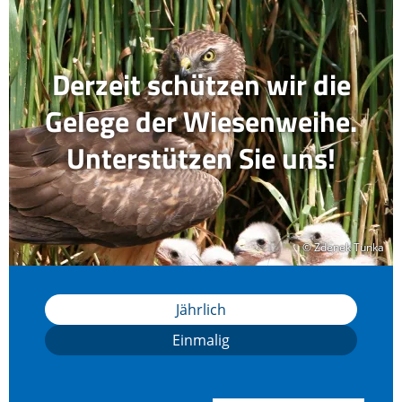
Derzeit schützen wir die
Gelege der Wiesenweihe.
Unterstützen Sie uns!
© Zdenek Tunka
© Zdenek Tunka
Jährlich
Einmalig