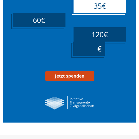
35€
60€
120€
____
Jetzt spenden