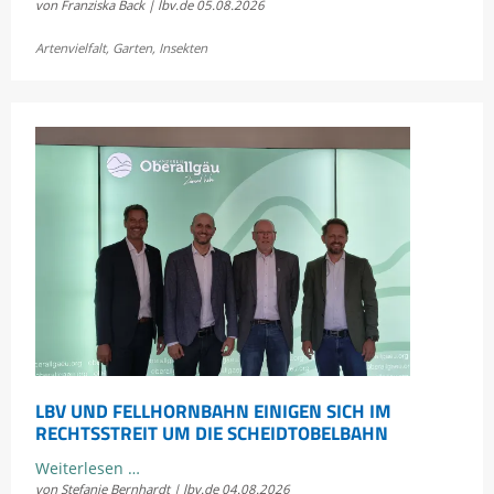
von Franziska Back | lbv.de
05.08.2026
Sommerkonzert:
Jetzt
Artenvielfalt
,
Garten
,
Insekten
Bayerns
Heuschrecken
erleben
LBV UND FELLHORNBAHN EINIGEN SICH IM
RECHTSSTREIT UM DIE SCHEIDTOBELBAHN
LBV
Weiterlesen …
von Stefanie Bernhardt | lbv.de
04.08.2026
und