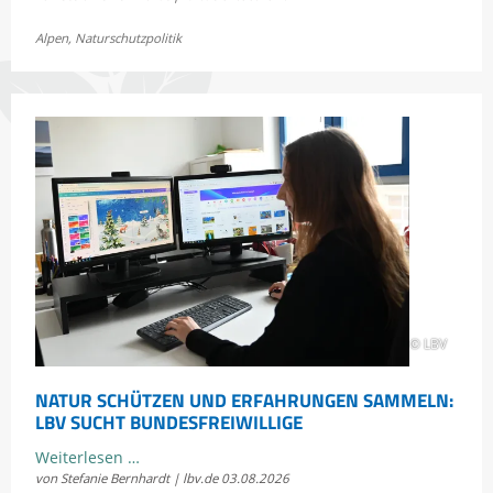
Fellhornbahn
Alpen
,
Naturschutzpolitik
einigen
sich
im
Rechtsstreit
um
die
Scheidtobelbahn
© LBV
NATUR SCHÜTZEN UND ERFAHRUNGEN SAMMELN:
LBV SUCHT BUNDESFREIWILLIGE
Natur
Weiterlesen …
von Stefanie Bernhardt | lbv.de
03.08.2026
schützen