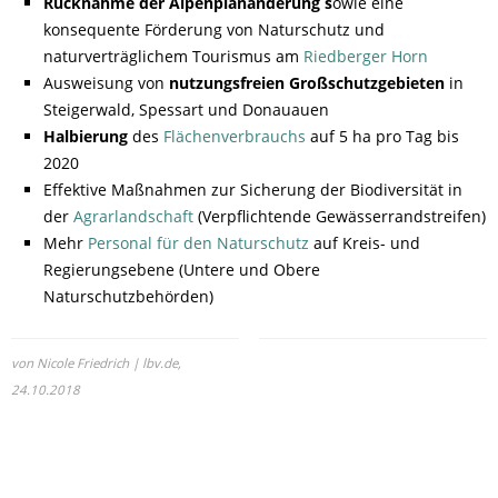
Rücknahme der Alpenplanänderung s
owie eine
konsequente Förderung von Naturschutz und
naturverträglichem Tourismus am
Riedberger Horn
Ausweisung von
nutzungsfreien Großschutzgebieten
in
Steigerwald, Spessart und Donauauen
Halbierung
des
Flächenverbrauchs
auf 5 ha pro Tag bis
2020
Effektive Maßnahmen zur Sicherung der Biodiversität in
der
Agrarlandschaft
(Verpflichtende Gewässerrandstreifen)
Mehr
Personal für den Naturschutz
auf Kreis- und
Regierungsebene (Untere und Obere
Naturschutzbehörden)
von Nicole Friedrich | lbv.de,
24.10.2018