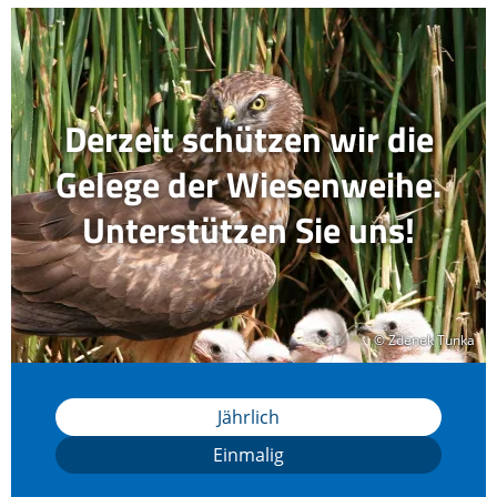
Derzeit schützen wir die
Gelege der Wiesenweihe.
Unterstützen Sie uns!
© Zdenek Tunka
© Zdenek Tunka
Jährlich
Einmalig