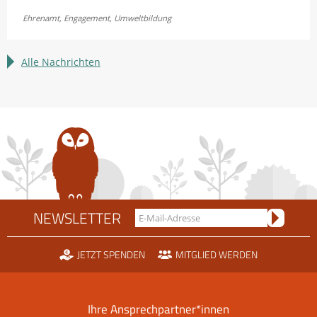
und
Ehrenamt
,
Engagement
,
Umweltbildung
Erfahrungen
sammeln:
LBV
Alle Nachrichten
sucht
Bundesfreiwillige
NEWSLETTER
JETZT SPENDEN
MITGLIED WERDEN
Ihre Ansprechpartner*innen