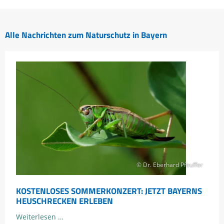
Alle Nachrichten zum Naturschutz in Bayern
© Dr. Eberhard Pfeuffer
KOSTENLOSES SOMMERKONZERT: JETZT BAYERNS
HEUSCHRECKEN ERLEBEN
Kostenloses
Weiterlesen …