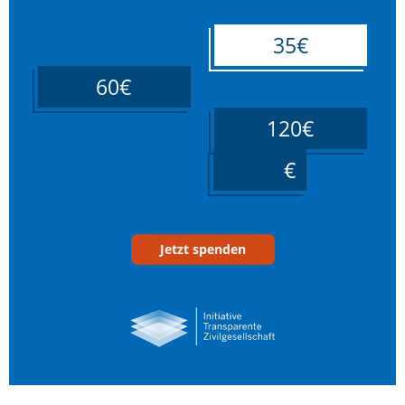
35€
60€
120€
____
Jetzt spenden