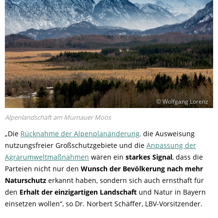
© Wolfgang Lorenz
Alpenlandschaft am Murnauer Moos
„Die
Rücknahme der Alpenplanänderung,
die Ausweisung
nutzungsfreier Großschutzgebiete und die
Anpassung der
Agrarumweltmaßnahmen
wären ein
starkes Signal
, dass die
Parteien nicht nur den
Wunsch der Bevölkerung nach mehr
Naturschutz
erkannt haben, sondern sich auch ernsthaft für
den
Erhalt der einzigartigen Landschaft
und Natur in Bayern
einsetzen wollen“, so Dr. Norbert Schäffer, LBV-Vorsitzender.