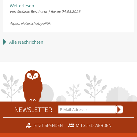
LBV
Weiterlesen …
von Stefanie Bernhardt | lbv.de
04.08.2026
und
Fellhornbahn
Alpen
,
Naturschutzpolitik
einigen
sich
im
Alle Nachrichten
Rechtsstreit
um
die
Scheidtobelbahn
NEWSLETTER
JETZT SPENDEN
MITGLIED WERDEN