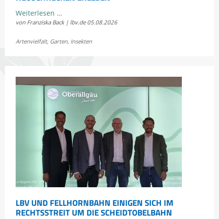
Kostenloses
Weiterlesen …
von Franziska Back | lbv.de
05.08.2026
Sommerkonzert:
Jetzt
Artenvielfalt
,
Garten
,
Insekten
Bayerns
Heuschrecken
erleben
LBV UND FELLHORNBAHN EINIGEN SICH IM
RECHTSSTREIT UM DIE SCHEIDTOBELBAHN