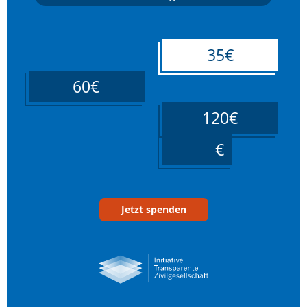
35€
60€
120€
____
Jetzt spenden