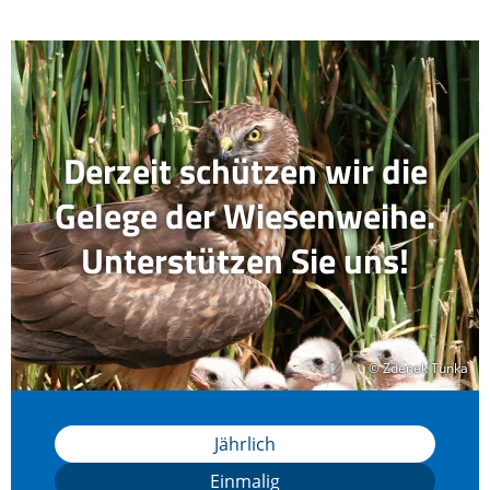
Derzeit schützen wir die
Gelege der Wiesenweihe.
Unterstützen Sie uns!
© Zdenek Tunka
© Zdenek Tunka
Jährlich
Einmalig