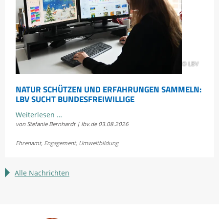
Scheidtobelbahn
© LBV
NATUR SCHÜTZEN UND ERFAHRUNGEN SAMMELN:
LBV SUCHT BUNDESFREIWILLIGE
Natur
Weiterlesen …
von Stefanie Bernhardt | lbv.de
03.08.2026
schützen
und
Ehrenamt
,
Engagement
,
Umweltbildung
Erfahrungen
sammeln:
LBV
Alle Nachrichten
sucht
Bundesfreiwillige