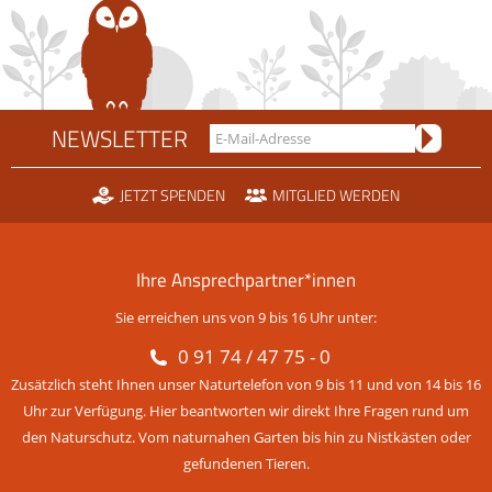
NEWSLETTER
JETZT SPENDEN
MITGLIED WERDEN
Ihre Ansprechpartner*innen
Sie erreichen uns von 9 bis 16 Uhr unter:
0 91 74 / 47 75 - 0
Zusätzlich steht Ihnen unser Naturtelefon von 9 bis 11 und von 14 bis 16
Uhr zur Verfügung. Hier beantworten wir direkt Ihre Fragen rund um
den Naturschutz. Vom naturnahen Garten bis hin zu Nistkästen oder
gefundenen Tieren.