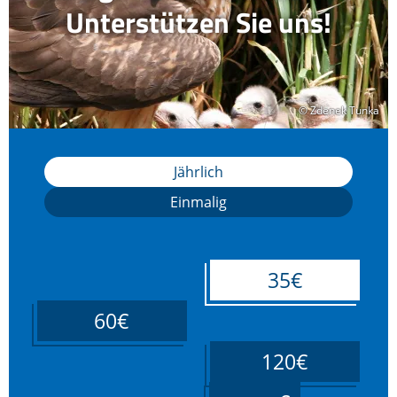
Unterstützen Sie uns!
© Zdenek Tunka
© Zdenek Tunka
Jährlich
Einmalig
35€
60€
120€