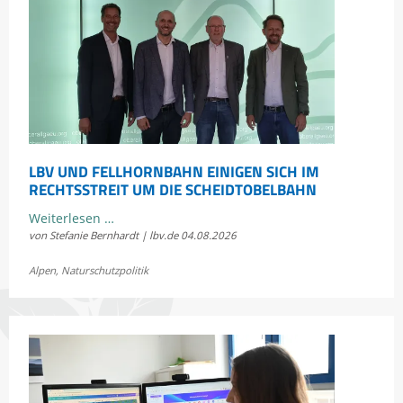
LBV UND FELLHORNBAHN EINIGEN SICH IM
RECHTSSTREIT UM DIE SCHEIDTOBELBAHN
LBV
Weiterlesen …
von Stefanie Bernhardt | lbv.de
04.08.2026
und
Fellhornbahn
Alpen
,
Naturschutzpolitik
einigen
sich
im
Rechtsstreit
um
die