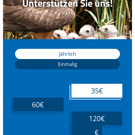
Unterstützen Sie uns!
© Zdenek Tunka
© Zdenek Tunka
Jährlich
Einmalig
35€
60€
120€
____