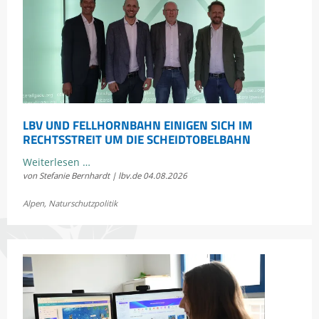
LBV UND FELLHORNBAHN EINIGEN SICH IM
RECHTSSTREIT UM DIE SCHEIDTOBELBAHN
LBV
Weiterlesen …
von Stefanie Bernhardt | lbv.de
04.08.2026
und
Fellhornbahn
Alpen
,
Naturschutzpolitik
einigen
sich
im
Rechtsstreit
um
die
Scheidtobelbahn