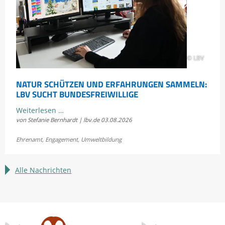
© LBV
NATUR SCHÜTZEN UND ERFAHRUNGEN SAMMELN:
LBV SUCHT BUNDESFREIWILLIGE
Natur
Weiterlesen …
von Stefanie Bernhardt | lbv.de
03.08.2026
schützen
und
Ehrenamt
,
Engagement
,
Umweltbildung
Erfahrungen
sammeln:
LBV
Alle Nachrichten
sucht
Bundesfreiwillige