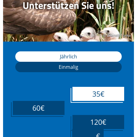
Unterstützen Sie uns!
© Zdenek Tunka
© Zdenek Tunka
Jährlich
Einmalig
35€
60€
120€
____