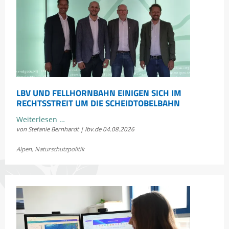
LBV UND FELLHORNBAHN EINIGEN SICH IM
RECHTSSTREIT UM DIE SCHEIDTOBELBAHN
LBV
Weiterlesen …
von Stefanie Bernhardt | lbv.de
04.08.2026
und
Fellhornbahn
Alpen
,
Naturschutzpolitik
einigen
sich
im
Rechtsstreit
um
die