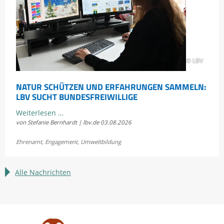
Scheidtobelbahn
© LBV
NATUR SCHÜTZEN UND ERFAHRUNGEN SAMMELN:
LBV SUCHT BUNDESFREIWILLIGE
Natur
Weiterlesen …
von Stefanie Bernhardt | lbv.de
03.08.2026
schützen
und
Ehrenamt
,
Engagement
,
Umweltbildung
Erfahrungen
sammeln:
LBV
Alle Nachrichten
sucht
Bundesfreiwillige