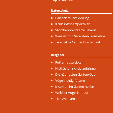
Naturschutz
Navigation
Bartgeierauswilderung
überspringen
#Zukunftsperspektiven
Storchenhorstkarte Bayern
Weissstorch Satelliten-Telemetrie
Telemetrie Großer Brachvogel
Ratgeber
Navigation
Futterhauswebcam
überspringen
Nistkästen richtig anbringen
Die häufigsten Gartenvögel
Vögel richtig füttern
Insekten im Garten helfen
Welcher Vogel ist das?
Tier-Webcams