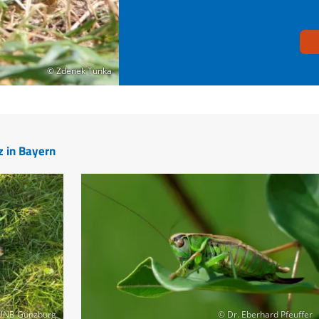
© Zdenek Tunka
© Zdenek Tunka
z in Bayern
UNB Günzburg
© Dr. Eberhard Pfeuffer