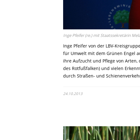
Inge Pfeifer (re.) mit Staatssekretärin Me
Inge Pfeifer von der LBV-Kreisgrupp
für Umwelt mit dem Grünen Engel au
ihre Aufzucht und Pflege von Arten,
des Rotfußfalken) und vielen Erkennt
durch Straßen- und Schienenverkehr
24.10.2013