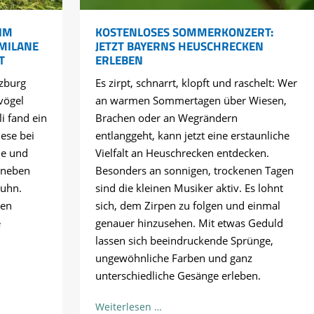
IM
KOSTENLOSES SOMMERKONZERT:
 MILANE
JETZT BAYERNS HEUSCHRECKEN
T
ERLEBEN
zburg
Es zirpt, schnarrt, klopft und raschelt: Wer
vögel
an warmen Sommertagen über Wiesen,
li fand ein
Brachen oder an Wegrändern
ese bei
entlanggeht, kann jetzt eine erstaunliche
ne und
Vielfalt an Heuschrecken entdecken.
 neben
Besonders an sonnigen, trockenen Tagen
huhn.
sind die kleinen Musiker aktiv. Es lohnt
hen
sich, dem Zirpen zu folgen und einmal
e
genauer hinzusehen. Mit etwas Geduld
lassen sich beeindruckende Sprünge,
ungewöhnliche Farben und ganz
unterschiedliche Gesänge erleben.
lität
Kostenloses
Weiterlesen …