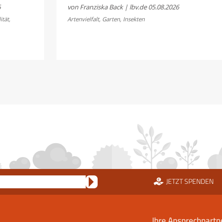
Sommerkonzert:
6
von Franziska Back | lbv.de
05.08.2026
Jetzt
ität
,
Artenvielfalt
,
Garten
,
Insekten
Bayerns
Heuschrecken
erleben
JETZT SPENDEN
Ihre Ansprechpartn