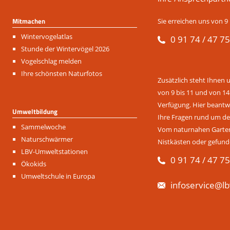
Mitmachen
Sie erreichen uns von 9 
Navigation
Wintervogelatlas
0 91 74 / 47 75
überspringen
Stunde der Wintervögel 2026
Vogelschlag melden
Ihre schönsten Naturfotos
Zusätzlich steht Ihnen 
von 9 bis 11 und von 14
Verfügung. Hier beantwo
Umweltbildung
Ihre Fragen rund um de
Navigation
Sammelwoche
Vom naturnahen Garten 
überspringen
Naturschwärmer
Nistkästen oder gefund
LBV-Umweltstationen
0 91 74 / 47 75
Ökokids
Umweltschule in Europa
infoservice@lb