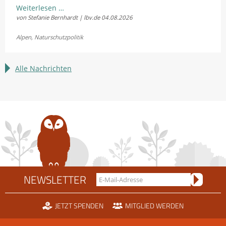
LBV
Weiterlesen …
von Stefanie Bernhardt | lbv.de
04.08.2026
und
Fellhornbahn
Alpen
,
Naturschutzpolitik
einigen
sich
im
Alle Nachrichten
Rechtsstreit
um
die
Scheidtobelbahn
NEWSLETTER
JETZT SPENDEN
MITGLIED WERDEN