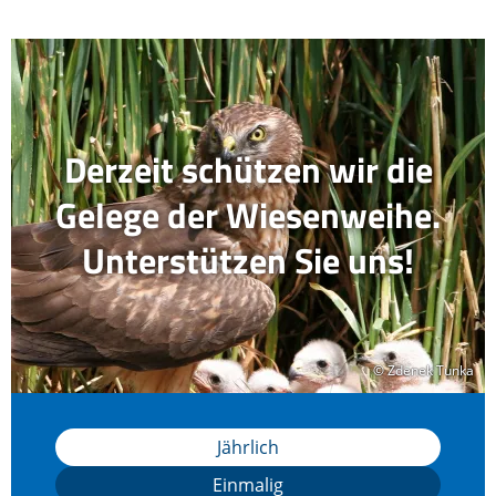
Derzeit schützen wir die
Gelege der Wiesenweihe.
Unterstützen Sie uns!
© Zdenek Tunka
© Zdenek Tunka
Jährlich
Einmalig