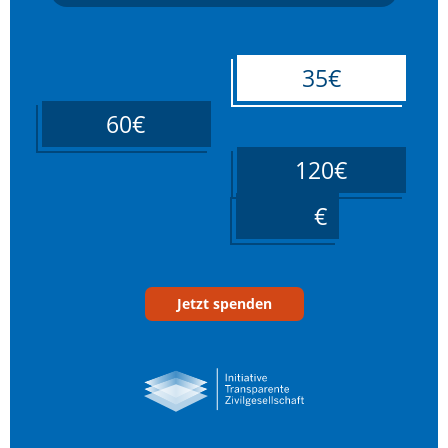
35€
60€
120€
____
Jetzt spenden