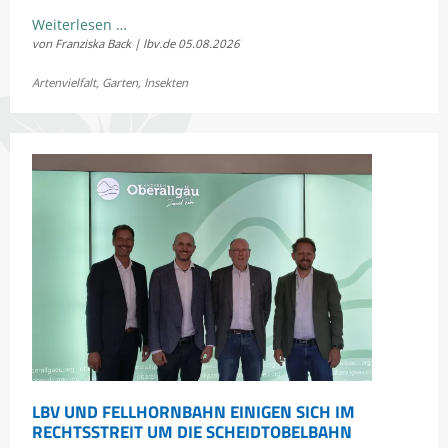
Kostenloses
Weiterlesen …
von Franziska Back | lbv.de
05.08.2026
Sommerkonzert:
Jetzt
Artenvielfalt
,
Garten
,
Insekten
Bayerns
Heuschrecken
erleben
LBV UND FELLHORNBAHN EINIGEN SICH IM
RECHTSSTREIT UM DIE SCHEIDTOBELBAHN