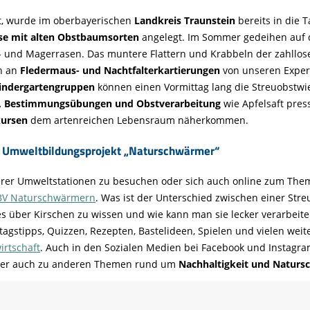
t, wurde im oberbayerischen
Landkreis Traunstein
bereits in die 
se mit alten Obstbaumsorten
angelegt. Im Sommer gedeihen auf 
 und Magerrasen. Das muntere Flattern und Krabbeln der zahllosen
n an
Fledermaus- und Nachtfalterkartierungen
von unseren Expert
Kindergartengruppen
können einen Vormittag lang die Streuobstwie
e, Bestimmungsübungen und Obstverarbeitung
wie Apfelsaft pres
kursen
dem artenreichen Lebensraum näherkommen.
en Umweltbildungsprojekt „Naturschwärmer“
serer Umweltstationen zu besuchen oder sich auch online zum Them
BV Naturschwärmern
. Was ist der Unterschied zwischen einer Str
es über Kirschen zu wissen und wie kann man sie lecker verarbeit
tagstipps, Quizzen, Rezepten, Bastelideen, Spielen und vielen wei
rtschaft
. Auch in den Sozialen Medien bei Facebook und Instagr
ber auch zu anderen Themen rund um
Nachhaltigkeit
und Naturs