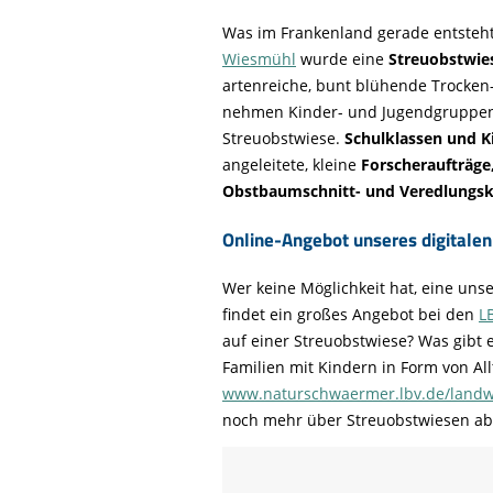
Was im Frankenland gerade entsteh
Wiesmühl
wurde eine
Streuobstwie
artenreiche, bunt blühende Trocken-
nehmen Kinder- und Jugendgruppe
Streuobstwiese.
Schulklassen und 
angeleitete, kleine
Forscheraufträg
Obstbaumschnitt- und Veredlungs
Online-Angebot unseres digital
Wer keine Möglichkeit hat, eine un
findet ein großes Angebot bei den
L
auf einer Streuobstwiese? Was gibt 
Familien mit Kindern in Form von All
www.naturschwaermer.lbv.de/landwi
noch mehr über Streuobstwiesen a