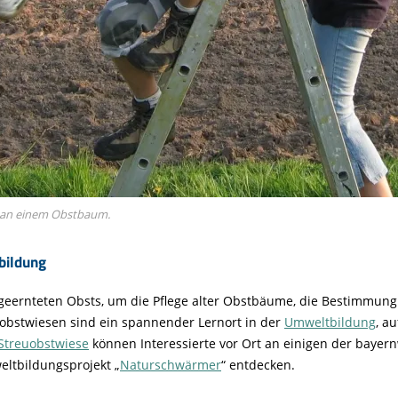
n an einem Obstbaum.
bildung
 geernteten Obsts, um die Pflege alter Obstbäume, die Bestimmun
uobstwiesen sind ein spannender Lernort in der
Umweltbildung
, a
treuobstwiese
können Interessierte vor Ort an einigen der bayern
ltbildungsprojekt „
Naturschwärmer
“ entdecken.