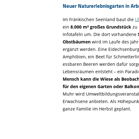
Neuer Naturerlebnisgarten in Arb
Im Fränkischen Seenland baut die
L
ein
8.000 m² großes Grundstück
zu 
Infotafeln um. Die dort vorhandene
Obstbäumen
wird im Laufe des Jah
ergänzt werden. Eine Eidechsenburg,
Amphibien, ein Beet für Schmetterli
essbaren Beeren werden dafür sorgen
Lebensräumen entsteht – ein Paradie
Mensch kann die Wiese als Beobac
für den eigenen Garten oder Balko
Muhr wird Umweltbildungsveranstal
Erwachsene anbieten. Als Höhepunkt
ganze Familie im Herbst geplant.