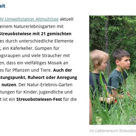
eit
BV-Umweltstation Altmühlsee
aktuell
einem Naturerlebnisgarten mit
Streuobstwiese mit 21 gemischten
res durch unterschiedliche Elemente
 ein Käferkeller, Gumpen für
ngsraupen und viele Sträucher mit
, dass ein vielfältiges Mosaik an
s für Pflanzen und Tiere.
Auch der
htungspunkt, Ruheort oder Anregung
n nutzen
. Der Natur-Erlebnis-Garten
tungen für Kinder, Jugendliche und
 ist ein
Streuobstwiesen-Fest
für die
Im Lebensraum Streuobstwi