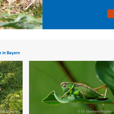
© Zdenek Tunka
© Zdenek Tunka
z in Bayern
UNB Günzburg
© Dr. Eberhard Pfeuffer