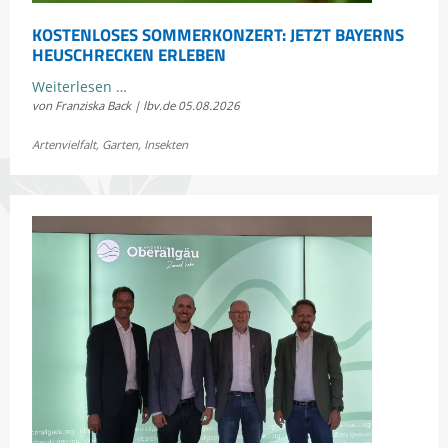
KOSTENLOSES SOMMERKONZERT: JETZT BAYERNS
HEUSCHRECKEN ERLEBEN
Kostenloses
Weiterlesen …
von Franziska Back | lbv.de
05.08.2026
Sommerkonzert:
Jetzt
Artenvielfalt
,
Garten
,
Insekten
Bayerns
Heuschrecken
erleben