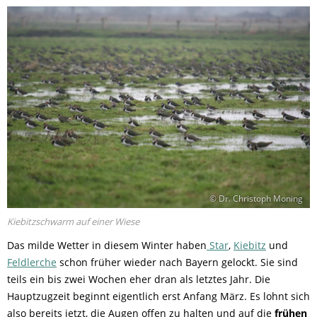
© Dr. Christoph Moning
Kiebitzschwarm auf einer Wiese
Das milde Wetter in diesem Winter haben
Star
,
Kiebitz
und
Feldlerche
schon früher wieder nach Bayern gelockt. Sie sind
teils ein bis zwei Wochen eher dran als letztes Jahr. Die
Hauptzugzeit beginnt eigentlich erst Anfang März. Es lohnt sich
also bereits jetzt, die Augen offen zu halten und auf die
frühen