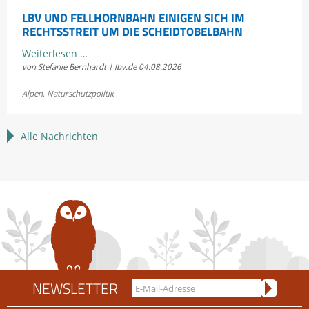
LBV UND FELLHORNBAHN EINIGEN SICH IM
RECHTSSTREIT UM DIE SCHEIDTOBELBAHN
LBV
Weiterlesen …
von Stefanie Bernhardt | lbv.de
04.08.2026
und
Fellhornbahn
Alpen
,
Naturschutzpolitik
einigen
sich
im
Alle Nachrichten
Rechtsstreit
um
die
Scheidtobelbahn
NEWSLETTER