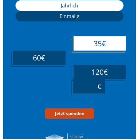
Jährlich
Einmalig
35€
60€
120€
____
Jetzt spenden