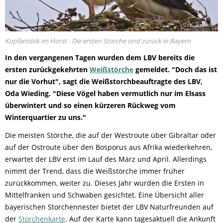
© K. Reindl
Kopfartistik im Horst - Die ersten Störche sind zurück in Bayern
In den vergangenen Tagen wurden dem LBV bereits die
ersten zurückgekehrten
Weißstörche
gemeldet. "Doch das ist
nur die Vorhut", sagt die Weißstorchbeauftragte des LBV,
Oda Wieding. "Diese Vögel haben vermutlich nur im Elsass
überwintert und so einen kürzeren Rückweg vom
Winterquartier zu uns."
Die meisten Störche, die auf der Westroute über Gibraltar oder
auf der Ostroute über den Bosporus aus Afrika wiederkehren,
erwartet der LBV erst im Lauf des März und April. Allerdings
nimmt der Trend, dass die Weißstörche immer früher
zurückkommen, weiter zu. Dieses Jahr wurden die Ersten in
Mittelfranken und Schwaben gesichtet. Eine Übersicht aller
bayerischen Storchennester bietet der LBV Naturfreunden auf
der
Storchenkarte
. Auf der Karte kann tagesaktuell die Ankunft