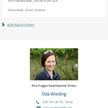
von Franziska Back | lbv.de
05.08.2026
Sommerkonzert:
Jetzt
Artenvielfalt
,
Garten
,
Insekten
Bayerns
Heuschrecken
erleben
Alle Nachrichten
Ihre Fragen beantwortet Ihnen:
Oda Wieding
0 91 74 / 47 75 - 74 32
oda.wieding@lbv.de