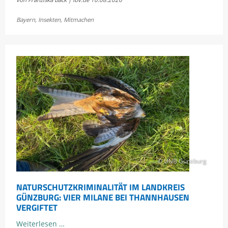
und
Trockenheit:
Bayern
,
Insekten
,
Mitmachen
Wie
geht
es
Bayerns
Schmetterlingen?
© UNB Günzburg
NATURSCHUTZKRIMINALITÄT IM LANDKREIS
GÜNZBURG: VIER MILANE BEI THANNHAUSEN
VERGIFTET
Naturschutzkriminalität
Weiterlesen …