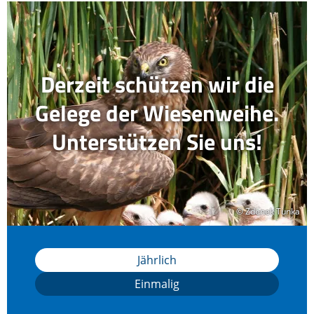
Derzeit schützen wir die
Gelege der Wiesenweihe.
Unterstützen Sie uns!
© Zdenek Tunka
© Zdenek Tunka
Jährlich
Einmalig