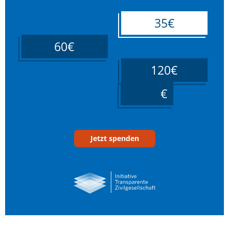
35€
60€
120€
____
Jetzt spenden