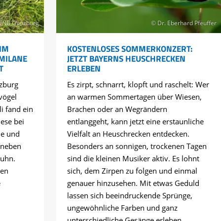
UNB Günzburg
© Dr. Eberhard Pfeuffer
IM
KOSTENLOSES SOMMERKONZERT:
 MILANE
JETZT BAYERNS HEUSCHRECKEN
T
ERLEBEN
zburg
Es zirpt, schnarrt, klopft und raschelt: Wer
vögel
an warmen Sommertagen über Wiesen,
li fand ein
Brachen oder an Wegrändern
ese bei
entlanggeht, kann jetzt eine erstaunliche
ne und
Vielfalt an Heuschrecken entdecken.
 neben
Besonders an sonnigen, trockenen Tagen
huhn.
sind die kleinen Musiker aktiv. Es lohnt
hen
sich, dem Zirpen zu folgen und einmal
e
genauer hinzusehen. Mit etwas Geduld
lassen sich beeindruckende Sprünge,
ungewöhnliche Farben und ganz
unterschiedliche Gesänge erleben.