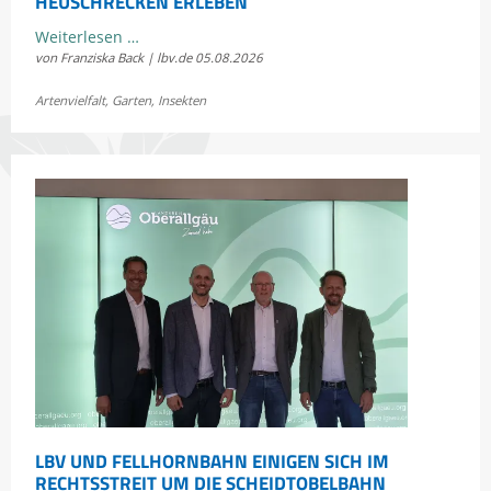
HEUSCHRECKEN ERLEBEN
Kostenloses
Weiterlesen …
von Franziska Back | lbv.de
05.08.2026
Sommerkonzert:
Jetzt
Artenvielfalt
,
Garten
,
Insekten
Bayerns
Heuschrecken
erleben
LBV UND FELLHORNBAHN EINIGEN SICH IM
RECHTSSTREIT UM DIE SCHEIDTOBELBAHN