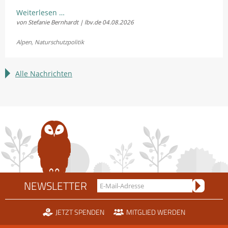
LBV
Weiterlesen …
von Stefanie Bernhardt | lbv.de
04.08.2026
und
Fellhornbahn
Alpen
,
Naturschutzpolitik
einigen
sich
im
Alle Nachrichten
Rechtsstreit
um
die
Scheidtobelbahn
NEWSLETTER
JETZT SPENDEN
MITGLIED WERDEN