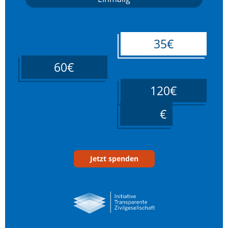
35€
60€
120€
____
Jetzt spenden