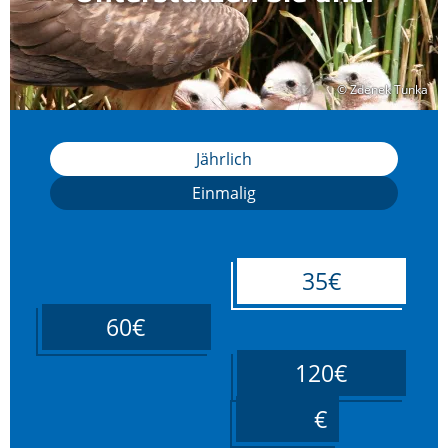
© Zdenek Tunka
© Zdenek Tunka
Jährlich
Einmalig
35€
60€
120€
____