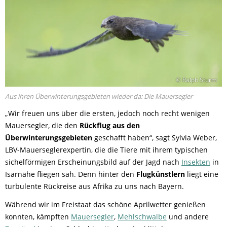
© Ralph Sturm
Aus ihren Überwinterungsgebieten wieder da: Die Mauersegler
„Wir freuen uns über die ersten, jedoch noch recht wenigen
Mauersegler, die den
Rückflug aus den
Überwinterungsgebieten
geschafft haben“, sagt Sylvia Weber,
LBV-Mauerseglerexpertin, die die Tiere mit ihrem typischen
sichelförmigen Erscheinungsbild auf der Jagd nach
Insekten
in
Isarnähe fliegen sah. Denn hinter den
Flugkünstlern
liegt eine
turbulente Rückreise aus Afrika zu uns nach Bayern.
Während wir im Freistaat das schöne Aprilwetter genießen
konnten, kämpften
Mauersegler
,
Mehlschwalbe
und andere