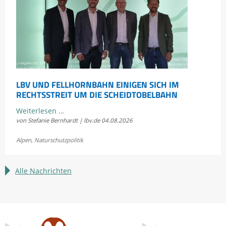
LBV UND FELLHORNBAHN EINIGEN SICH IM
RECHTSSTREIT UM DIE SCHEIDTOBELBAHN
LBV
Weiterlesen …
von Stefanie Bernhardt | lbv.de
04.08.2026
und
Fellhornbahn
Alpen
,
Naturschutzpolitik
einigen
sich
im
Alle Nachrichten
Rechtsstreit
um
die
Scheidtobelbahn