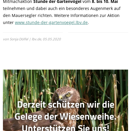
Mitmachaktion
Stunde der Gartenvögel
vom
8. bis 10. Mai
teilnehmen und dabei auch ein besonderes Augenmerk auf
den Mauersegler richten. Weitere Informationen zur Aktion
unter
www.stunde-der-gartenvoegel.lbv.de
.
von Sonja Dölfel | lbv.de,
05.05.2020
Derzeit schützen wir die
Gelege der Wiesenweihe.
Unterstützen Sie uns!