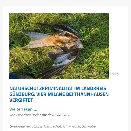
© UNB Günzburg
NATURSCHUTZKRIMINALITÄT IM LANDKREIS
GÜNZBURG: VIER MILANE BEI THANNHAUSEN
VERGIFTET
Naturschutzkriminalität
Weiterlesen …
von Franziska Back | lbv.de
07.08.2026
im
Landkreis
Greifvogelverfolgung
,
Naturschutzkriminalität
,
Schwaben
Günzburg: