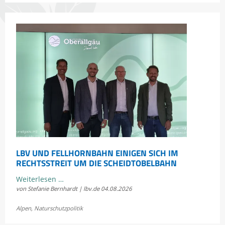
Heuschrecken
erleben
LBV UND FELLHORNBAHN EINIGEN SICH IM
RECHTSSTREIT UM DIE SCHEIDTOBELBAHN
LBV
Weiterlesen …
von Stefanie Bernhardt | lbv.de
04.08.2026
und
Fellhornbahn
Alpen
,
Naturschutzpolitik
einigen