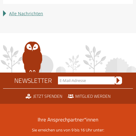
sammeln:
LBV
Alle Nachrichten
sucht
Bundesfreiwillige
NEWSLETTER
JETZT SPENDEN
MITGLIED WERDEN
Ihre Ansprechpartner*innen
Sie erreichen uns von 9 bis 16 Uhr unter: