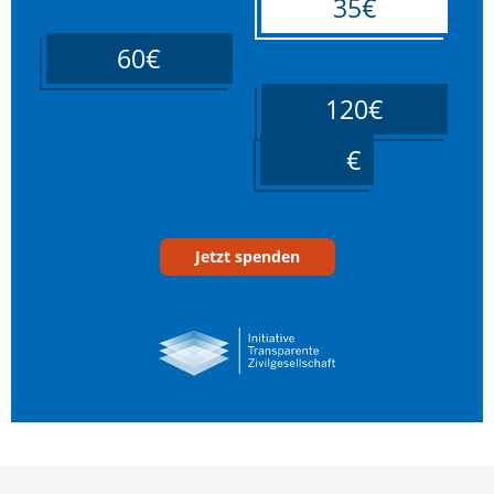
35€
60€
120€
____
Jetzt spenden