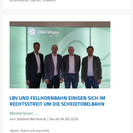
Artenvielfalt
,
Garten
,
Insekten
Bayerns
Heuschrecken
erleben
LBV UND FELLHORNBAHN EINIGEN SICH IM
RECHTSSTREIT UM DIE SCHEIDTOBELBAHN
LBV
Weiterlesen …
von Stefanie Bernhardt | lbv.de
04.08.2026
und
Fellhornbahn
Alpen
,
Naturschutzpolitik