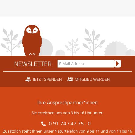
Rechtsstreit
um
die
Scheidtobelbahn
NEWSLETTER
JETZT SPENDEN
MITGLIED WERDEN
Ihre Ansprechpartner*innen
Sie erreichen uns von 9 bis 16 Uhr unter:
0 91 74 / 47 75 - 0
Zusätzlich steht Ihnen unser Naturtelefon von 9 bis 11 und von 14 bis 16