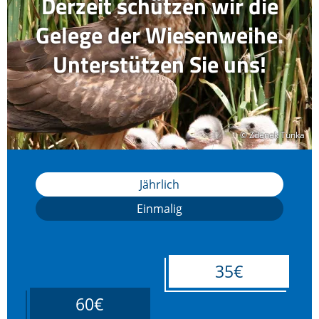
Derzeit schützen wir die
Gelege der Wiesenweihe.
Unterstützen Sie uns!
© Zdenek Tunka
© Zdenek Tunka
Jährlich
Einmalig
35€
60€