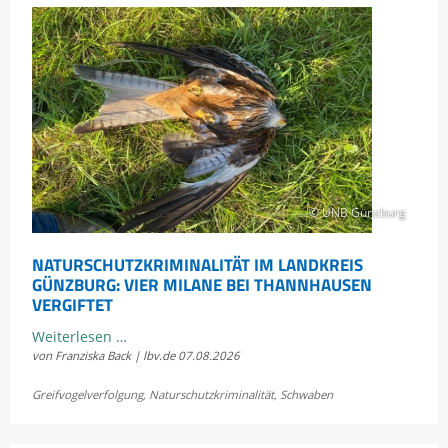
© UNB Günzburg
NATURSCHUTZKRIMINALITÄT IM LANDKREIS
GÜNZBURG: VIER MILANE BEI THANNHAUSEN
VERGIFTET
Naturschutzkriminalität
Weiterlesen …
von Franziska Back | lbv.de
07.08.2026
im
Landkreis
Greifvogelverfolgung
,
Naturschutzkriminalität
,
Schwaben
Günzburg:
Vier