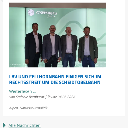
LBV UND FELLHORNBAHN EINIGEN SICH IM
RECHTSSTREIT UM DIE SCHEIDTOBELBAHN
LBV
Weiterlesen …
von Stefanie Bernhardt | lbv.de
04.08.2026
und
Fellhornbahn
Alpen
,
Naturschutzpolitik
einigen
sich
im
Alle Nachrichten