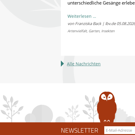
unterschiedliche Gesänge erlebe
Kostenloses
Weiterlesen …
Sommerkonzert:
von Franziska Back | lbv.de
05.08.202
Jetzt
Artenvielfalt
,
Garten
,
Insekten
Bayerns
Heuschrecken
erleben
Alle Nachrichten
NEWSLETTER