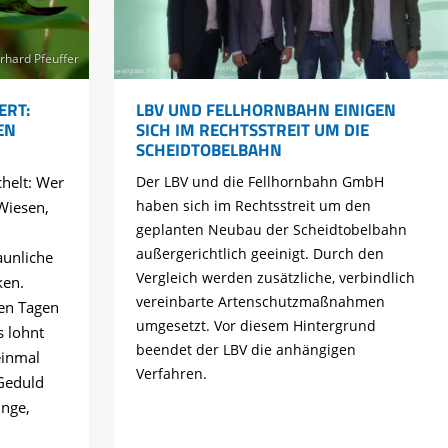
rhard Pfeuffer
ERT:
LBV UND FELLHORNBAHN EINIGEN
EN
SICH IM RECHTSSTREIT UM DIE
SCHEIDTOBELBAHN
chelt: Wer
Der LBV und die Fellhornbahn GmbH
haben sich im Rechtsstreit um den
Wiesen,
geplanten Neubau der Scheidtobelbahn
außergerichtlich geeinigt. Durch den
aunliche
Vergleich werden zusätzliche, verbindlich
ken.
vereinbarte Artenschutzmaßnahmen
en Tagen
umgesetzt. Vor diesem Hintergrund
s lohnt
beendet der LBV die anhängigen
einmal
Verfahren.
Geduld
ünge,