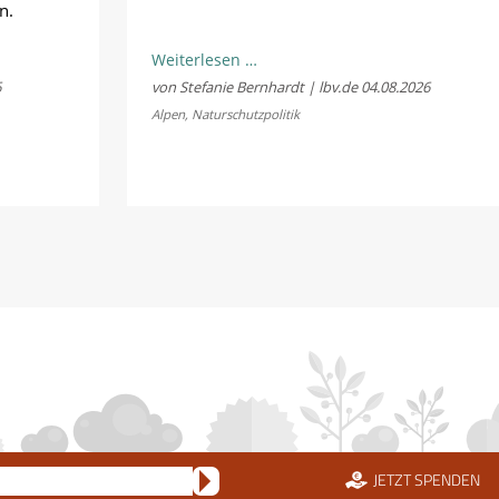
n.
LBV
Weiterlesen …
und
6
von Stefanie Bernhardt | lbv.de
04.08.2026
Fellhornbahn
Alpen
,
Naturschutzpolitik
einigen
sich
im
Rechtsstreit
um
die
Scheidtobelbahn
JETZT SPENDEN