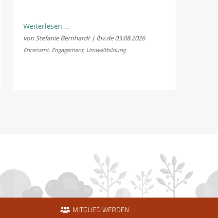
Natur
Weiterlesen …
schützen
von Stefanie Bernhardt | lbv.de
03.08.2026
und
Ehrenamt
,
Engagement
,
Umweltbildung
Erfahrungen
sammeln:
LBV
sucht
Bundesfreiwillige
MITGLIED WERDEN