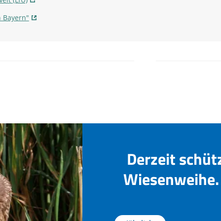
n Bayern"
Derzeit schüt
Wiesenweihe. 