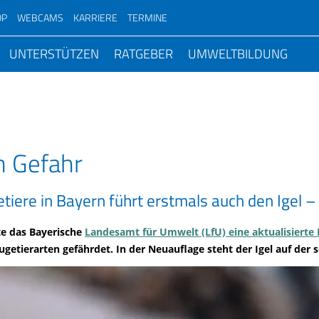
OP
WEBCAMS
KARRIERE
TERMINE
Wiesenweihe
UNTERSTÜTZEN
RATGEBER
UMWELTBILDUNG
Bartgeierauswilderung
-
Chronologie Volksbegehren
Rebhuhn
n im
Artenvielfalt
#Zukunftsperspektiven
Geschenkmitglied
rein
ter
Mitglied werden
Nature Journaling trifft
Top-Themen
Eulen
Wozu Artenhilfsprogramme?
hutz
Birdwatch
Bilanz nach fünf Jahre Volksbegehren
Vogelbeobachtung
Storchenhorstkarte Bayern
Stunde der Wintervögel
d
Spenden
Leitbild
Alpenschutz
Vögel
Arbeitskreise im LBV
BatNight
Persönlicher Beitrag zum
Top Themen
Weissstorch Satelliten-Telemetrie
Stunde der Gartenvögel
rstand
Ihre Spendenaktion
Faszinierende Moorbewohner
Umweltstationen
Feldvögel
ltungen
e
Säugetiere
Volksbegehren
Monitoring häufiger Brutvögel (M
BANU-Feldornithologie Zertifikat
Bayerische Biodiversitätstage
Naturwissen
Telemetrie Großer Brachvogel
Vogelschlag melden
in Gefahr
Arche Noah Fonds
Alpen
Naturschutzjugend (
Rainer Wald
ktionen
Amphibien und Reptilien
Verbandsklagerecht
Was das neue Naturschutzgesetz bringt
Monitoring Hochgebirgsvögel (M
Patenschaft direk
BANU-Feldlepidopterologie Zertifikat
Birdrace
Tipps: Vögel bestimmen
Petition gegen bleihaltige Muniti
ium
Pate oder Patin werden
Gewässer
Unser LBV-Kindergar
Quellen- und Gew
 zum Mitmachen
Schmetterlinge
Ausgleichsflächen
Interview mit Alois Glück
Monitoring seltener Brutvögel (M
Patenschaft vers
Bundesfreiwilligendienst
Erfolgsgeschichten
birdingtours
tiere in Bayern führt erstmals auch den Igel 
Lebensraum Garten
Dawn Chorus
tliche
Testament
Agrarlandschaft
Für Kindertages-
Kiebitz
Weihnachten
gendienste
Pflanzen
Klimawandel & Klimaschutz
Ökolandbau erreicht Discounter
Brutvogelatlas ADEBAR2
Engagierter Ruhestand
Kooperationsformen
LBV-Bildungstag
Lebensraum Balkon
einrichtungen
Sammelwoche
Stiften
Stadt und Dorf
Streuobstwiesen
te das Bayerische
ernehmen
Landesamt für Umwelt (LfU) eine aktualisierte 
Pilze
Insektensterben
Wiesenbrüter
Wintervogel-Atlas Bayern
Praktikum
Fördermöglichkeiten
Lebensraum Haus
Für Schulen
Bioakustik im LBV
Vogelfreundlicher Garten
ugetierarten gefährdet. In der Neuauflage steht der Igel auf der
Für Unternehmen
Steinbrüche/Sand- und Kiesgruben
Vogelstation Reg
y-Fotograf*innen
Alpen
Gebäudebrüter
Kooperationspartner
Lebensraum Wald & Flur
Für Familien
Igel in Bayern
Transparenz
Streuobstwiesen
Wiedehopf
Umweltkriminalität
Kormoranzählung
Sponsoring
Öffentliche Grünflächen
Für Senioren
Naturschwärmer
Geldauflagen
Golfplätze
Projekt Große Hufeisennase
Spendenaktionen
Bär, Wolf & Luchs
Uhu-Horstbetreuer
Social Day