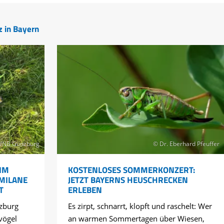
z in Bayern
UNB Günzburg
© Dr. Eberhard Pfeuffer
IM
KOSTENLOSES SOMMERKONZERT:
 MILANE
JETZT BAYERNS HEUSCHRECKEN
T
ERLEBEN
zburg
Es zirpt, schnarrt, klopft und raschelt: Wer
vögel
an warmen Sommertagen über Wiesen,