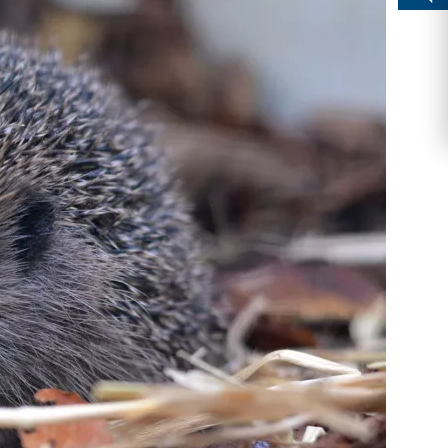
Ringfunde bayerischer Zugvögel
Forschungsprojekte zum Mitmachen
Die häufigsten Wintervögel
Mulchen
Blühflächen anlegen
Fledermaus gefunden
Feuersalamander - praktische
Umweltstation Wiesmühl mit
Leuzismus
Schulgarten-Wettbewerb Bayern
Die wichtigsten Zugvögel
Rechtliches zum naturnahen Garten
Schutzmaßnahmen
Außenstelle Übersee
Igel gefunden
Naturschauspiel Starenschwärme
Alltagskompetenzen - Schule fürs Leben
Die wichtigsten Alpenvögel
Gärtnern ohne Torf
Richtiges Verhalten bei Bodenbrütern
Eichhörnchen gefunden - Erste Hilfe
Kraniche über Bayern
Die wichtigsten Wasservögel
Gefahren durch Feuer
Geocaching: Konfliktvermeidung
Vogel des Jahres
Leicht verwechselbar
Gartensünden