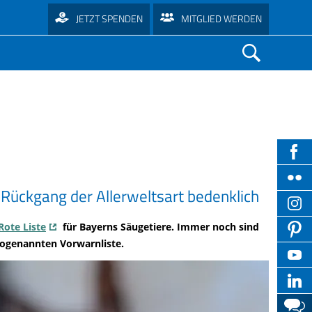
JETZT SPENDEN
MITGLIED WERDEN
Umweltstation Altmühlsee
Naturkalender
Sammelwoche
Suchen
Umweltstation Zentrum Mensch und
Krankheiten
schaft
Naturschwärmer
Futterhauswebcam
Tipps für den Einstieg
Natur Arnschwang
Konflikte mit Tieren
LBV-Umweltstationen
Nistkästen richtig anbringen
Online-Kurs Wintervögel
Wie mähe ich richtig?
Umweltstation Fuchsenwiese Bamberg
Tier-Webcams
Ökokids
Die häufigsten Gartenvögel
Online-Kurs Gartenvögel
Bausteine für den naturnahen Garten
Umweltstation Lindenhof Bayreuth
hB)
Artenportraits
Umweltschule in Europa
Vögel richtig füttern
Vogelquiz
NAJU)
Tiere im Garten
Ökostation Helmbrechts
Hg)
t abschließen
Beobachtungshilfen - Achtsame
Lichtverschmutzung
on
Insekten im Garten helfen
Vögel im Portrait
ten
ässer
Naturbeobachtung
Frühling: Tipps für Pflanzen im Garten
Umweltstation München
sB)
chenken an
– Rückgang der Allerweltsart bedenklich
Oologie: Vogeleierkunde
Stieglitz auf dem Balkon
Nachhaltigkeit in Schulen
Welcher Vogel ist das?
Vögel an ihrer Stimme erkennen
Kita im Aufbruch
Der Garten im Klimawandel
Umweltstation Straubing
Freizeit vs. Natur
Warum Vögel singen
Balkon-Tipps
Vögel am Haus
Päd. Angebote für Schulklassen
Tier-Webcams
Welcher Vogel ist das?
leben gestalten lernen
Rote Liste
für Bayerns Säugetiere. Immer noch sind
Müllvermeidung im Garten
Umweltstation Naturerlebnisgarten
Praxistipps für Waldbesitzer
Vögel und die Kälte
Enten auf dem Balkon
Fledermäuse
LBV-Sammelwoche
 sogenannten Vorwarnliste.
Tipps zur Vogelbeobachtung
Kleinostheim
enstauf
Faszinations-Reihe
Schädlinge ohne Gift bekämpfen
Großvogelhorste im Wald
Insektenfresser im Winter
Füttern am Balkon
Lebensraum Kirchturm
Berufliche Schulen
Tipps zur Vogelfotografie
Lebensraum Friedhof
Umwelt-und Vogelauffangstation
ÖkoKids
Der winterfeste Garten
Für Seniorenheime
Vogelring gefunden
Praxistipps für Landwirte
Regenstauf
Gefahr durch Feuerwerk
Gefahren durch Glas
Umweltschule in Europa
Die häufigsten Gartenvögel
Flurhecken
Raupe Nimmersatt
Bunte Vielfalt auf der Blühfläche
In der häuslichen Pflege
Vogel gefunden
Eulenbalz als Naturerlebnis
Umweltstation Rothsee