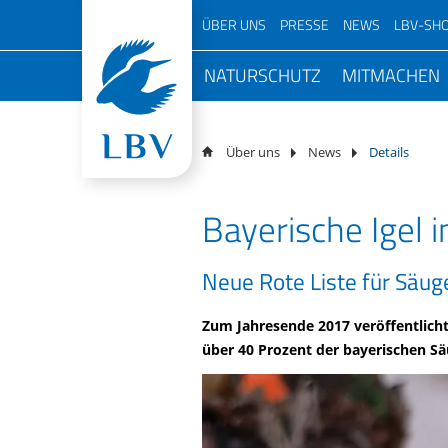
Navigation
ÜBER UNS
PRESSE
NEWS
LBV-SH
überspringen
Navigation
Über den LBV
Pressemitteilungen
NATURSCHUTZ
MITMACHEN
Podcast 
überspringen
LBV vor Ort
Magazin
Mensche
Top Themen
Aktiv im Ve
Mitarbei
Natursc
Schwerpunkte
Podcast
Volksbegehren Artenvielfalt
LBV vor Ort
Vorstan
Über uns
News
Details
Team
Naturfotos
Arten schützen
NAJU Vo
Veransta
100 Jahr
Geschichte
Newsletter
Bayern
Bayerische Igel 
Artenkenntnis
Beirat
Mitmacha
Jahresbericht
Freianzeigen
Lebensräume schützen
Kurator
Projekte
Jugendorganisation
Birdlife Newsletter
Neue Rote Liste für Säuge
LBV-Schutzgebiete
Ehrenam
Freiwilli
Arbeitskreise
LBV-Gebietsbetreuung
Zum Jahresende 2017 veröffentlich
Für Unt
Partner
über 40 Prozent der bayerischen Sä
Monitoring
Für Hobb
Transparenz
Naturschutzpolitik
Kontakt
Satellitentelemetrie
Gratis Infopaket