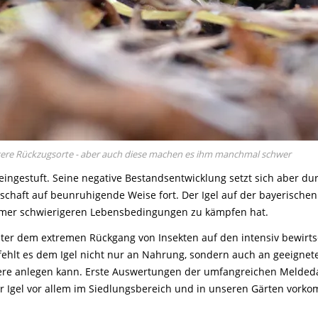
gere Rückzugsorte - aber auch diese machen es ihm manchmal schwer
 eingestuft. Seine negative Bestandsentwicklung setzt sich aber d
schaft auf beunruhigende Weise fort. Der Igel auf der bayerischen 
 immer schwierigeren Lebensbedingungen zu kämpfen hat.
 unter dem extremen Rückgang von Insekten auf den intensiv bewirt
ehlt es dem Igel nicht nur an Nahrung, sondern auch an geeignet
iere anlegen kann. Erste Auswertungen der umfangreichen Melde
er Igel vor allem im Siedlungsbereich und in unseren Gärten vorko