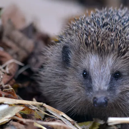
Tier gefunden
Bildungsmaterial
Life-Projekt Keiljungfer
Biologische Vielfalt
Wiesenweihen schützen
FAQs Unternehmenskooperation
Achtsamkeit &
Fortbildungen
Life-Projekt Kalktuffquellen
Burkina Faso
Naturverträgliche Energiewende
Weißstorch-Horstbetreuer*in
Vogelbeobachtung
Life-Projekt Rohrdommel
Vogelmord
Atomkraft
Gobibär
Flächenversiegelung
Kuckuck
Wald und Forstwirtschaft
Kormoran
Moorschutz ist Klimaschutz
Jagd in Bayern
Landwirtschaft
Lebendige Flüsse
Sichere Stromleitungen
Fischerei