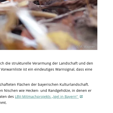
© M. Wagner
urch die strukturelle Verarmung der Landschaft und den
Vorwarnliste ist ein eindeutiges Warnsignal, dass eine
schafteten Flächen der bayerischen Kulturlandschaft.
en Nischen wie Hecken- und Randgehölze, in denen er
daten des
LBV-Mitmachprojekts „Igel in Bayern“
mmt.