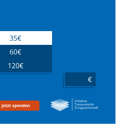
35€
60€
120€
____
Jetzt spenden