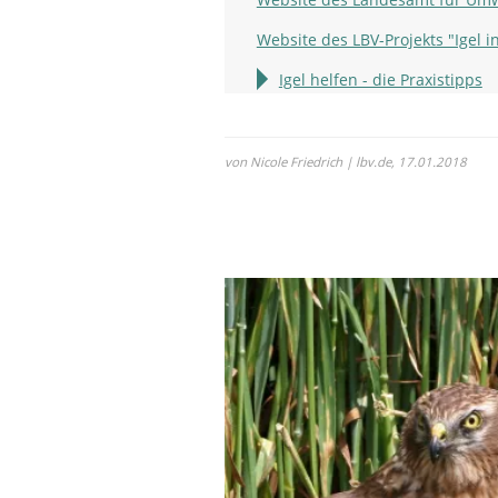
Website des LBV-Projekts "Igel i
Igel helfen - die Praxistipps
von Nicole Friedrich | lbv.de,
17.01.2018