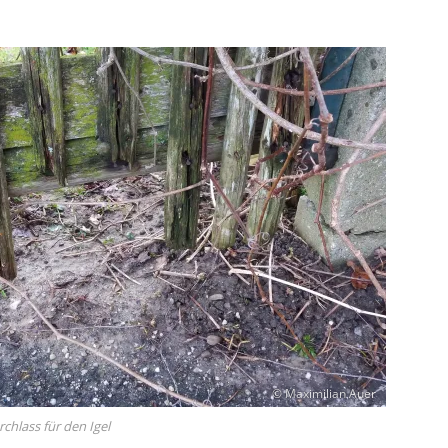
© Maximilian Auer
hlass für den Igel