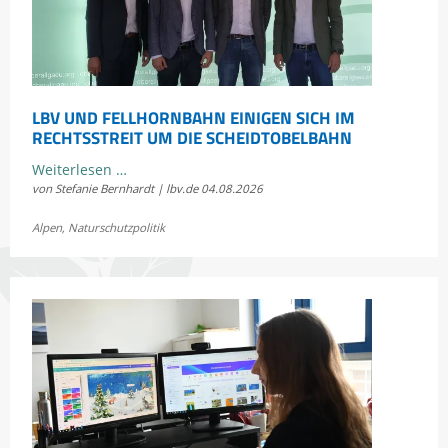
LBV UND FELLHORNBAHN EINIGEN SICH IM
RECHTSSTREIT UM DIE SCHEIDTOBELBAHN
LBV
Weiterlesen …
von Stefanie Bernhardt | lbv.de
04.08.2026
und
Fellhornbahn
Alpen
,
Naturschutzpolitik
einigen
sich
im
Rechtsstreit
um
die
Scheidtobelbahn