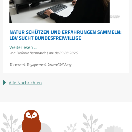
© LBV
NATUR SCHÜTZEN UND ERFAHRUNGEN SAMMELN:
LBV SUCHT BUNDESFREIWILLIGE
Natur
Weiterlesen …
von Stefanie Bernhardt | lbv.de
03.08.2026
schützen
und
Ehrenamt
,
Engagement
,
Umweltbildung
Erfahrungen
sammeln:
LBV
Alle Nachrichten
sucht
Bundesfreiwillige