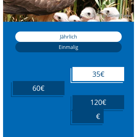
© Zdenek Tunka
© Zdenek Tunka
Jährlich
Einmalig
35€
60€
120€
____