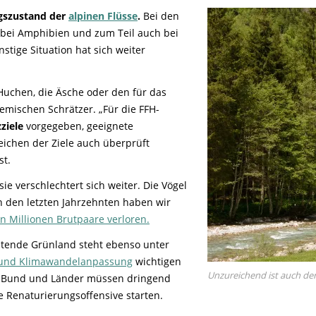
gszustand der
alpinen Flüsse
.
Bei den
e bei Amphibien und zum Teil auch bei
stige Situation hat sich weiter
 Huchen, die Äsche oder den für das
mischen Schrätzer. „Für die FFH-
ziele
vorgegeben, geeignete
chen der Ziele auch überprüft
st.
sie verschlechtert sich weiter. Die Vögel
n den letzten Jahrzehnten haben wir
n Millionen Brutpaare verloren.
utende Grünland steht ebenso unter
 und Klimawandelanpassung
wichtigen
Unzureichend ist auch der
 Bund und Länder müssen dringend
Renaturierungsoffensive starten.