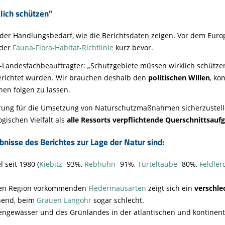
lich schützen"
nder Handlungsbedarf, wie die Berichtsdaten zeigen. Vor dem Europ
der
Fauna-Flora-Habitat-Richtlinie
kurz bevor.
-Landesfachbeauftragter: „Schutzgebiete müssen wirklich schützen
gerichtet wurden. Wir brauchen deshalb den
politischen Willen
, ko
en folgen zu lassen.
erung für die Umsetzung von Naturschutzmaßnahmen sicherzustell
gischen Vielfalt als
alle Ressorts verpflichtende Querschnittsauf
isse des Berichtes zur Lage der Natur sind:
 seit 1980 (
Kiebitz
-93%,
Rebhuhn
-91%,
Turteltaube
-80%,
Feldler
talen Region vorkommenden
Fledermausarten
zeigt sich ein
verschle
chend, beim
Grauen Langohr
sogar schlecht.
ngewässer und des Grünlandes in der atlantischen und kontinent