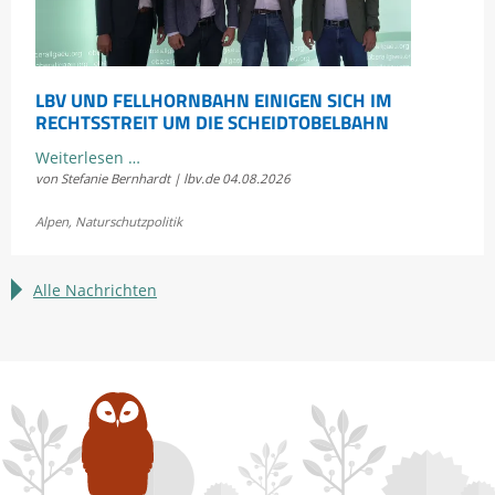
LBV UND FELLHORNBAHN EINIGEN SICH IM
RECHTSSTREIT UM DIE SCHEIDTOBELBAHN
LBV
Weiterlesen …
von Stefanie Bernhardt | lbv.de
04.08.2026
und
Fellhornbahn
Alpen
,
Naturschutzpolitik
einigen
sich
im
Alle Nachrichten
Rechtsstreit
um
die
Scheidtobelbahn