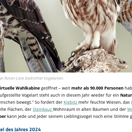
er Roten Liste bedrohter Vogelarten.
irtuelle Wahlkabine
geöffnet – weit
mehr als 90.000 Personen
hab
aufgestellte Vogelart steht auch in diesem Jahr wieder für ein
Natur
enschen bewegt.“ So fordert der
Kiebitz
mehr feuchte Wiesen, das
elte Flächen, der
Steinkauz
Wohnraum in alten Bäumen und der
W
ber
kann jede und jeder seinem Lieblingsvogel noch eine Stimme
el des Jahres 2024