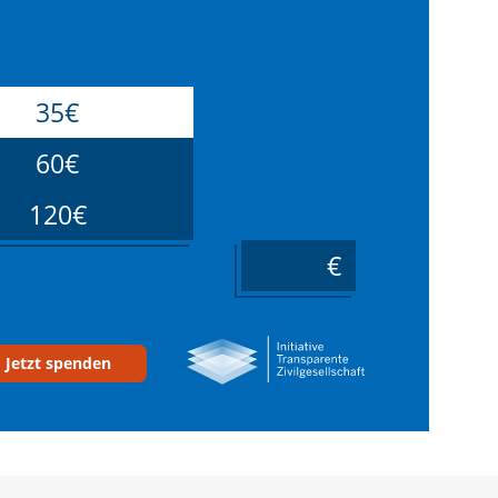
35€
60€
120€
____
Jetzt spenden