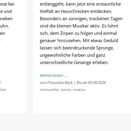
ese bei
entlanggeht, kann jetzt eine erstaunliche
ne und
Vielfalt an Heuschrecken entdecken.
 neben
Besonders an sonnigen, trockenen Tagen
huhn.
sind die kleinen Musiker aktiv. Es lohnt
hen
sich, dem Zirpen zu folgen und einmal
e
genauer hinzusehen. Mit etwas Geduld
lassen sich beeindruckende Sprünge,
ungewöhnliche Farben und ganz
unterschiedliche Gesänge erleben.
lität
Kostenloses
Weiterlesen …
Sommerkonzert:
6
von Franziska Back | lbv.de
05.08.2026
Jetzt
ität
,
Artenvielfalt
,
Garten
,
Insekten
Bayerns
Heuschrecken
erleben