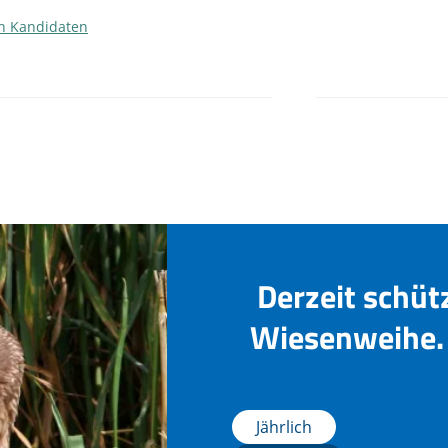
en Kandidaten
Derzeit schüt
Wiesenweihe. 
Jährlich