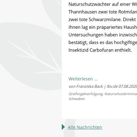
Naturschutzwächter auf einer Wi
Thannhausen zwei tote Rotmila
zwei tote Schwarzmilane. Direkt
ihnen lag ein präpariertes Haus
Untersuchungen haben inzwisc
bestätigt, dass es das hochgiftig
Insektizid Carbofuran enthielt.
Naturschutzkrimina
Weiterlesen …
im
von Franziska Back | lbv.de
07.08.202
Landkreis
Greifvogelverfolgung
,
Naturschutzkriminal
Schwaben
Günzburg:
Vier
Milane
bei
Alle Nachrichten
Thannhausen