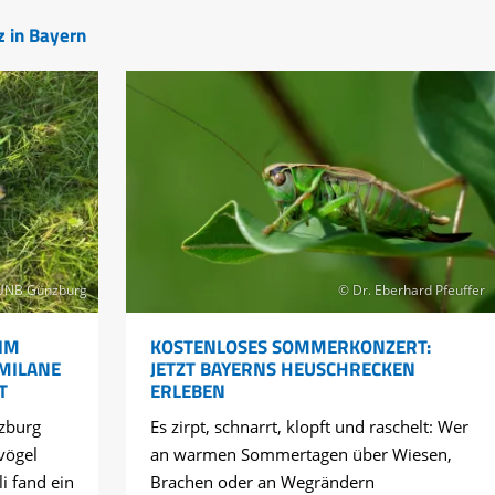
z in Bayern
UNB Günzburg
© Dr. Eberhard Pfeuffer
IM
KOSTENLOSES SOMMERKONZERT:
 MILANE
JETZT BAYERNS HEUSCHRECKEN
T
ERLEBEN
zburg
Es zirpt, schnarrt, klopft und raschelt: Wer
vögel
an warmen Sommertagen über Wiesen,
li fand ein
Brachen oder an Wegrändern