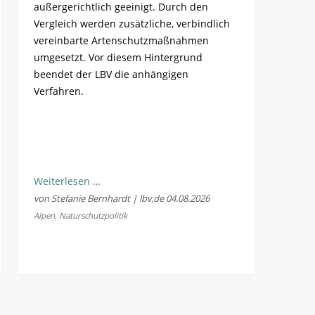
außergerichtlich geeinigt. Durch den
Vergleich werden zusätzliche, verbindlich
vereinbarte Artenschutzmaßnahmen
umgesetzt. Vor diesem Hintergrund
beendet der LBV die anhängigen
Verfahren.
LBV
Weiterlesen …
und
von Stefanie Bernhardt | lbv.de
04.08.2026
Fellhornbahn
Alpen
,
Naturschutzpolitik
einigen
sich
im
Rechtsstreit
um