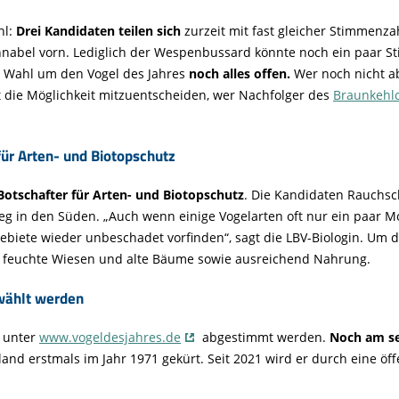
l:
Drei Kandidaten teilen sich
zurzeit mit fast gleicher Stimmenza
nabel vorn. Lediglich der Wespenbussard könnte noch ein paar S
er Wahl um den Vogel des Jahres
noch alles offen.
Wer noch nicht ab
t die Möglichkeit mitzuentscheiden, wer Nachfolger des
Braunkehl
für Arten- und Biotopschutz
Botschafter für Arten- und Biotopschutz
. Die Kandidaten Rauchsc
 in den Süden. „Auch wenn einige Vogelarten oft nur ein paar Mon
ebiete wieder unbeschadet vorfinden“, sagt die LBV-Biologin. Um d
e feuchte Wiesen und alte Bäume sowie ausreichend Nahrung.
wählt werden
 unter
www.vogeldesjahres.de
abgestimmt werden.
Noch am se
land erstmals im Jahr 1971 gekürt. Seit 2021 wird er durch eine öf