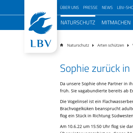
Navigation
ÜBER UNS
PRESSE
NEWS
LBV-SH
überspringen
Navigation
Über den LBV
Pressemitteilungen
NATURSCHUTZ
MITMACHEN
Podcast 
überspringen
LBV vor Ort
Magazin
Mensche
Top Themen
Aktiv im Ve
Mitarbei
Natursc
Schwerpunkte
Podcast
Volksbegehren Artenvielfalt
LBV vor Ort
Vorstan
Naturschutz
Arten schützen
Team
Naturfotos
Arten schützen
NAJU Vo
Veransta
100 Jahr
Geschichte
Newsletter
Bayern
Sophie zurück in
Artenkenntnis
Beirat
Mitmacha
Jahresbericht
Freianzeigen
Lebensräume schützen
Kurator
Projekte
Jugendorganisation
Birdlife Newsletter
Da unsere Sophie ohne Partner in i
LBV-Schutzgebiete
Ehrenam
Freiwilli
Arbeitskreise
früh. Sie vagabundierte bereits ab 
LBV-Gebietsbetreuung
Für Unt
Partner
Die Vogelinsel ist ein Flachwasserb
Monitoring
Für Hobb
Brachvogelküken beansprucht adult
Transparenz
Naturschutzpolitik
flog ein Stück in Richtung Südwest
Kontakt
Satellitentelemetrie
Am 10.6.22 um 15:50 Uhr flog sie d
Gratis Infopaket