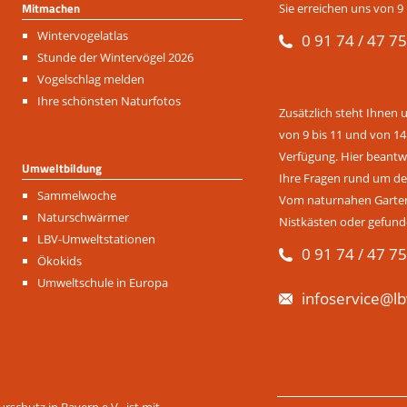
Mitmachen
Sie erreichen uns von 9 
Navigation
Wintervogelatlas
0 91 74 / 47 75
überspringen
Stunde der Wintervögel 2026
Vogelschlag melden
Ihre schönsten Naturfotos
Zusätzlich steht Ihnen 
von 9 bis 11 und von 14
Verfügung. Hier beantwo
Umweltbildung
Ihre Fragen rund um de
Navigation
Sammelwoche
Vom naturnahen Garten 
überspringen
Naturschwärmer
Nistkästen oder gefund
LBV-Umweltstationen
0 91 74 / 47 75
Ökokids
Umweltschule in Europa
infoservice@lb
Navigation