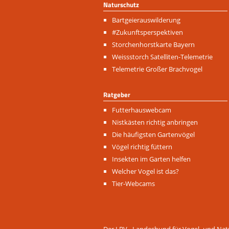
Naturschutz
Navigation
Bartgeierauswilderung
überspringen
#Zukunftsperspektiven
Storchenhorstkarte Bayern
Weissstorch Satelliten-Telemetrie
Telemetrie Großer Brachvogel
Ratgeber
Navigation
Futterhauswebcam
überspringen
Nistkästen richtig anbringen
Die häufigsten Gartenvögel
Vögel richtig füttern
Insekten im Garten helfen
Welcher Vogel ist das?
Tier-Webcams