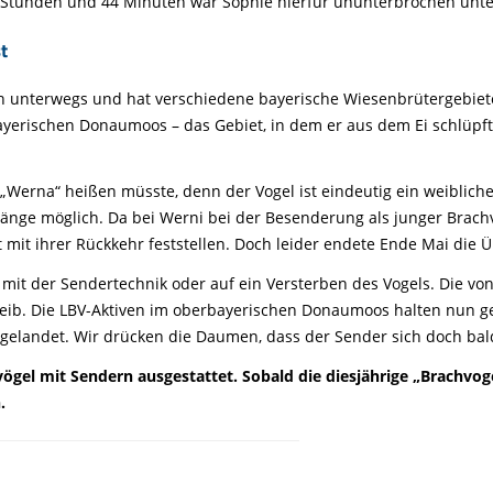
Tier gefunden
Bildungsmaterial
 Stunden und 44 Minuten war Sophie hierfür ununterbrochen unt
Life-Projekt Keiljungfer
Biologische Vielfalt
Wiesenweihen schützen
FAQs Unternehmenskooperation
Achtsamkeit &
Fortbildungen
t
Life-Projekt Kalktuffquellen
Burkina Faso
Naturverträgliche Energiewende
Weißstorch-Horstbetreuer*in
Vogelbeobachtung
Life-Projekt Rohrdommel
Vogelmord
Atomkraft
ern unterwegs und hat verschiedene bayerische Wiesenbrütergebie
Gobibär
ayerischen Donaumoos – das Gebiet, in dem er aus dem Ei schlüpft
Flächenversiegelung
Kuckuck
Wald und Forstwirtschaft
ch „Werna“ heißen müsste, denn der Vogel ist eindeutig ein weiblic
Kormoran
länge möglich. Da bei Werni bei der Besenderung als junger Brachv
Moorschutz ist Klimaschutz
 mit ihrer Rückkehr feststellen. Doch leider endete Ende Mai die 
Jagd in Bayern
mit der Sendertechnik oder auf ein Versterben des Vogels. Die vo
eib. Die LBV-Aktiven im oberbayerischen Donaumoos halten nun gezi
Landwirtschaft
 gelandet. Wir drücken die Daumen, dass der Sender sich doch bal
Lebendige Flüsse
ögel mit Sendern ausgestattet. Sobald die diesjährige „Brachvoge
Sichere Stromleitungen
.
Fischerei