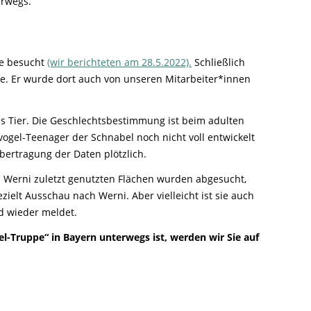
Ringfunde bayerischer Zugvögel
Forschungsprojekte zum Mitmachen
erwegs.
Die häufigsten Wintervögel
Mulchen
Blühflächen anlegen
Fledermaus gefunden
Feuersalamander - praktische
Umweltstation Wiesmühl mit
Leuzismus
Schulgarten-Wettbewerb Bayern
Die wichtigsten Zugvögel
Rechtliches zum naturnahen Garten
Schutzmaßnahmen
Außenstelle Übersee
Igel gefunden
Naturschauspiel Starenschwärme
Alltagskompetenzen - Schule fürs Leben
Die wichtigsten Alpenvögel
Gärtnern ohne Torf
Richtiges Verhalten bei Bodenbrütern
te besucht
(wir berichteten am 28.5.2022).
Schließlich
Eichhörnchen gefunden - Erste Hilfe
Kraniche über Bayern
Die wichtigsten Wasservögel
e. Er wurde dort auch von unseren Mitarbeiter*innen
Gefahren durch Feuer
Geocaching: Konfliktvermeidung
Vogel des Jahres
Leicht verwechselbar
Gartensünden
hes Tier. Die Geschlechtsbestimmung ist beim adulten
ogel-Teenager der Schnabel noch nicht voll entwickelt
Übertragung der Daten plötzlich.
n Werni zuletzt genutzten Flächen wurden abgesucht,
elt Ausschau nach Werni. Aber vielleicht ist sie auch
d wieder meldet.
l-Truppe“ in Bayern unterwegs ist, werden wir Sie auf