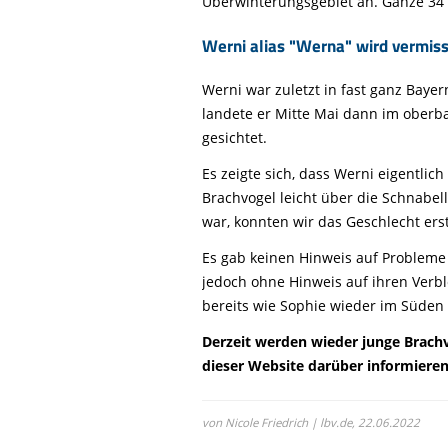
Überwinterungsgebiet an. Ganze 34
Life-Natur-Projekte
bestellen
Werni alias "Werna" wird vermiss
Auffangstation
International
Werni war zuletzt in fast ganz Bay
landete er Mitte Mai dann im oberb
gesichtet.
Es zeigte sich, dass Werni eigentli
Brachvogel leicht über die Schnabel
war, konnten wir das Geschlecht erst
Es gab keinen Hinweis auf Probleme 
jedoch ohne Hinweis auf ihren Verbl
bereits wie Sophie wieder im Süden
Derzeit werden wieder junge Brachv
dieser Website darüber informieren
von Nicole Friedrich | lbv.de,
22.06.2022