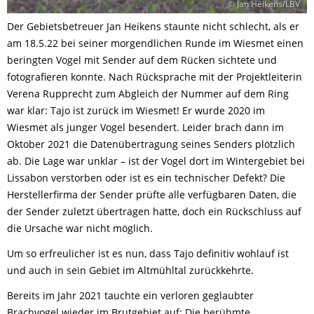
© Jan Heikens/LBV
Der Gebietsbetreuer Jan Heikens staunte nicht schlecht, als er
am 18.5.22 bei seiner morgendlichen Runde im Wiesmet einen
beringten Vogel mit Sender auf dem Rücken sichtete und
fotografieren konnte. Nach Rücksprache mit der Projektleiterin
Verena Rupprecht zum Abgleich der Nummer auf dem Ring
war klar: Tajo ist zurück im Wiesmet! Er wurde 2020 im
Wiesmet als junger Vogel besendert. Leider brach dann im
Oktober 2021 die Datenübertragung seines Senders plötzlich
ab. Die Lage war unklar – ist der Vogel dort im Wintergebiet bei
Lissabon verstorben oder ist es ein technischer Defekt? Die
Herstellerfirma der Sender prüfte alle verfügbaren Daten, die
der Sender zuletzt übertragen hatte, doch ein Rückschluss auf
die Ursache war nicht möglich.
Um so erfreulicher ist es nun, dass Tajo definitiv wohlauf ist
und auch in sein Gebiet im Altmühltal zurückkehrte.
Bereits im Jahr 2021 tauchte ein verloren geglaubter
Brachvogel wieder im Brutgebiet auf: Die berühmte