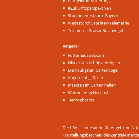
Navigation
Bartgeierauswilderung
überspringen
#Zukunftsperspektiven
Storchenhorstkarte Bayern
Weissstorch Satelliten-Telemetrie
Telemetrie Großer Brachvogel
Ratgeber
Navigation
Futterhauswebcam
überspringen
Nistkästen richtig anbringen
Die häufigsten Gartenvögel
Vögel richtig füttern
Insekten im Garten helfen
Welcher Vogel ist das?
Tier-Webcams
Der LBV - Landesbund für Vogel- und Natu
Freistellungsbescheid des Zentral-Finanz