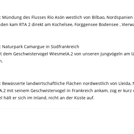
: Mündung des Flusses Río Asón westlich von Bilbao, Nordspanien
den kam RTA 2 direkt am Kochelsee, Forggensee Bodensee , Vierwa
: Naturpark Camargue in Südfrankreich
dem Geschwistervogel WiesmetA.2 von unseren Jungvögeln am län
n.
 Bewässerte landwirtschaftliche Flächen nordwestlich von Lleida,
 mit seinem Geschwistervogel in Frankreich ankam, zog er kurz da
hält er sich im Inland, nicht an der Küste auf.