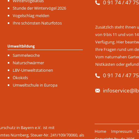
Navigation
Wintervogelatlas
0 91 74 / 47 75
überspringen
Stunde der Wintervögel 2026
Vogelschlag melden
Ihre schönsten Naturfotos
Zusätzlich steht Ihnen 
von 9 bis 11 und von 14
Verfügung. Hier beantwo
Umweltbildung
Ihre Fragen rund um de
Navigation
Sammelwoche
Vom naturnahen Garten 
überspringen
Naturschwärmer
Nistkästen oder gefund
LBV-Umweltstationen
0 91 74 / 47 75
Ökokids
Umweltschule in Europa
infoservice@lb
Navigation
rschutz in Bayern e.V. ist mit
Home
Impressum
überspringen
amtes Nürnberg, Steuer-Nr. 241/109/70060, als