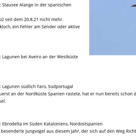
Tier gefunden
Bildungsmaterial
Life-Projekt Keiljungfer
: Stausee Alange in der spanischen
Biologische Vielfalt
Wiesenweihen schützen
FAQs Unternehmenskooperation
Achtsamkeit &
Fortbildungen
Life-Projekt Kalktuffquellen
Burkina Faso
Naturverträgliche Energiewende
Weißstorch-Horstbetreuer*in
Vogelbeobachtung
2 seit dem 20.8.21 nicht mehr.
Life-Projekt Rohrdommel
Vogelmord
Atomkraft
loch, ein Fehler am Sender oder aktive
Gobibär
Flächenversiegelung
Kuckuck
Wald und Forstwirtschaft
: Lagunen bei Aveiro an der Westküste
Kormoran
Moorschutz ist Klimaschutz
Jagd in Bayern
: Lagunen südlich Faro, Südportugal
Landwirtschaft
st an der Nordküste Spanien rastete, hat er nun bereits schon d
Lebendige Flüsse
el.
Sichere Stromleitungen
Fischerei
: Ebrodelta im Süden Kataloniens, Nordostspanien
e besenderte Jungvogel aus diesem Jahr, der sich auf den Weg Ric