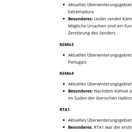
Life-Natur-Projekte
bestellen
Aktuelles Überwinterungsgebiet
Extremadura
Auffangstation
Besonderes:
Leider sendet Kömo
International
Mögliche Ursachen sind ein Funk
Zerstörung des Senders.
KöMo3
Aktuelles Überwinterungsgebiet
Portugals
KöMo4
Aktuelles Überwinterungsgebiet
Besonderes:
Nachdem Kömo4 zuer
im Süden der iberischen Halbins
RTA1
Aktuelles Überwinterungsgebiet
Besonderes
: RTA1 war der erst