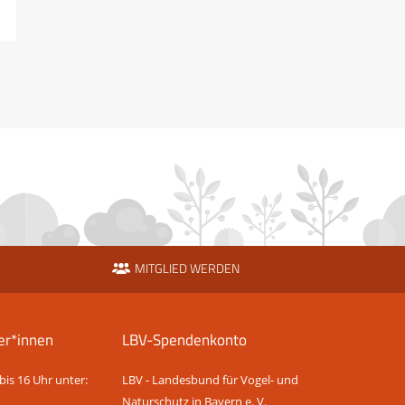
MITGLIED WERDEN
er*innen
LBV-Spendenkonto
bis 16 Uhr unter:
LBV - Landesbund für Vogel- und
Naturschutz in Bayern e. V.