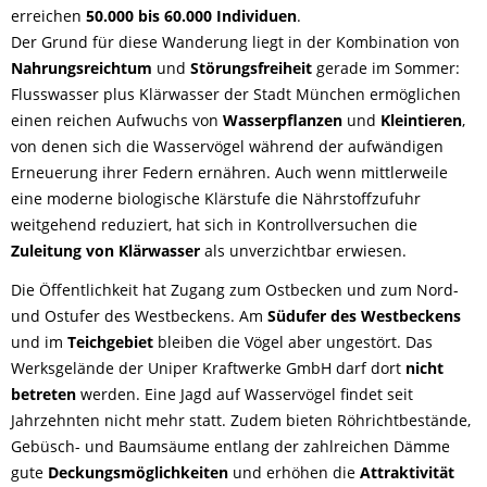
erreichen
50.000 bis 60.000 Individuen
.
Der Grund für diese Wanderung liegt in der Kombination von
Nahrungsreichtum
und
Störungsfreiheit
gerade im Sommer:
Flusswasser plus Klärwasser der Stadt München ermöglichen
einen reichen Aufwuchs von
Wasserpflanzen
und
Kleintieren
,
von denen sich die Wasservögel während der aufwändigen
Erneuerung ihrer Federn ernähren. Auch wenn mittlerweile
eine moderne biologische Klärstufe die Nährstoffzufuhr
weitgehend reduziert, hat sich in Kontrollversuchen die
Zuleitung von Klärwasser
als unverzichtbar erwiesen.
Die Öffentlichkeit hat Zugang zum Ostbecken und zum Nord-
und Ostufer des Westbeckens. Am
Südufer des Westbeckens
und im
Teichgebiet
bleiben die Vögel aber ungestört. Das
Werksgelände der Uniper Kraftwerke GmbH darf dort
nicht
betreten
werden. Eine Jagd auf Wasservögel findet seit
Jahrzehnten nicht mehr statt. Zudem bieten Röhrichtbestände,
Gebüsch- und Baumsäume entlang der zahlreichen Dämme
gute
Deckungsmöglichkeiten
und erhöhen die
Attraktivität