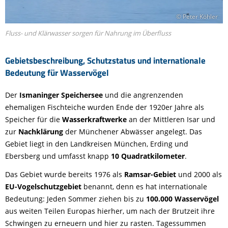
© Peter Köhler
Fluss- und Klärwasser sorgen für Nahrung im Überfluss
Gebietsbeschreibung, Schutzstatus und internationale
Bedeutung für Wasservögel
Der
Ismaninger Speichersee
und die angrenzenden
ehemaligen Fischteiche wurden Ende der 1920er Jahre als
Speicher für die
Wasserkraftwerke
an der Mittleren Isar und
zur
Nachklärung
der Münchener Abwässer angelegt. Das
Gebiet liegt in den Landkreisen München, Erding und
Ebersberg und umfasst knapp
10 Quadratkilometer
.
Das Gebiet wurde bereits 1976 als
Ramsar-Gebiet
und 2000 als
EU-Vogelschutzgebiet
benannt, denn es hat internationale
Bedeutung: Jeden Sommer ziehen bis zu
100.000 Wasservögel
aus weiten Teilen Europas hierher, um nach der Brutzeit ihre
Schwingen zu erneuern und hier zu rasten. Tagessummen