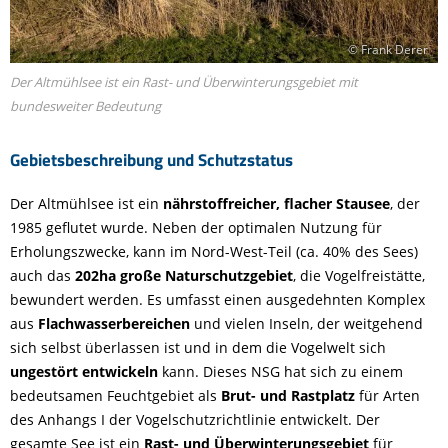
© Frank Derer
Der Altmühlsee ist ein Rast- und Überwinterungsgebiet mit
bundesweiter Bedeutung
Gebietsbeschreibung und Schutzstatus
Der Altmühlsee ist ein
nährstoffreicher, flacher Stausee
, der
1985 geflutet wurde. Neben der optimalen Nutzung für
Erholungszwecke, kann im Nord-West-Teil (ca. 40% des Sees)
auch das
202ha große Naturschutzgebiet
, die Vogelfreistätte,
bewundert werden. Es umfasst einen ausgedehnten Komplex
aus
Flachwasserbereichen
und vielen Inseln, der weitgehend
sich selbst überlassen ist und in dem die Vogelwelt sich
ungestört entwickeln
kann. Dieses NSG hat sich zu einem
bedeutsamen Feuchtgebiet als
Brut- und Rastplatz
für Arten
des Anhangs I der Vogelschutzrichtlinie entwickelt. Der
gesamte See ist ein
Rast- und Überwinterungsgebiet
für