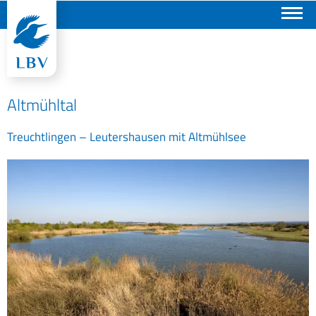
Suchen
Altmühltal
Treuchtlingen – Leutershausen mit Altmühlsee