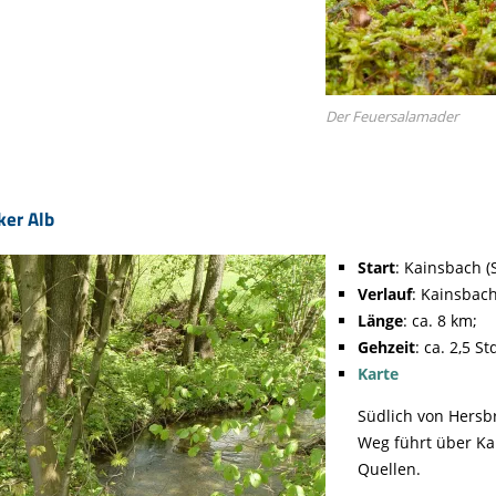
Der Feuersalamader
ker Alb
Start
: Kainsbach (
Verlauf
: Kainsbac
Länge
: ca. 8 km;
Gehzeit
: ca. 2,5 St
Karte
Südlich von Hersb
Weg führt über Ka
Quellen.