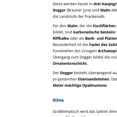
Diese werden heute in
drei Hauptg
Dogger
(Brauner Jura) und
Malm
(We
die Landstufe der Frankenalb.
Für den
Malm
, der die
Hochflächen
bildet, sind
karbonatische Gestein
e
Riffkalke
oder als
Bank- und Platte
Besonderheit ist die
Fazies des Soln
Fundstellen des Urvogels
Archaeopte
Übergang zum Dogger bildet die nur
Ornatentonschicht
.
Der
Dogger
besteht überwiegend aus
so genannten
Eisensandsteinen
. Eb
Meter mächtige Opalinustone
.
Klima
Großklimatisch wird das Gebiet de