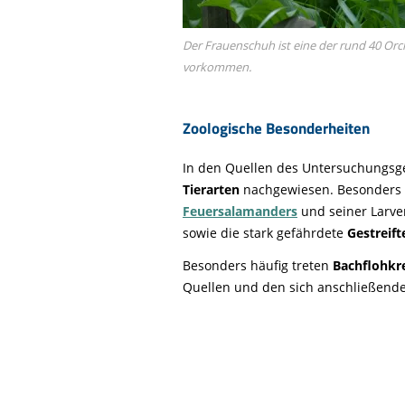
Der Frauenschuh ist eine der rund 40 Orc
vorkommen.
Zoologische Besonderheiten
In den Quellen des Untersuchungs
Tierarten
nachgewiesen. Besonders 
Feuersalamanders
und seiner Larve
sowie die stark gefährdete
Gestreift
Besonders häufig treten
Bachflohkr
Quellen und den sich anschließend