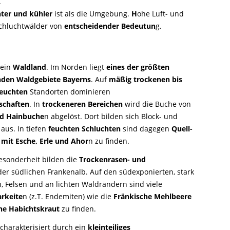
.
hter und kühler
ist als die Umgebung.
H
ohe Luft- und
chluchtwälder von
entscheidender Bedeutun
g.
 ein
Waldland
. Im Norden liegt
eines der größten
en Waldgebiete Bayerns
. Auf
mäßig trockenen bis
euchten
Standorten dominieren
schaften
. In
trockeneren Bereichen
wird die Buche von
nd Hainbuche
n abgelöst. Dort bilden sich Block- und
aus. In tiefen
feuchten Schluchten
sind dagegen
Quell-
mit Esche, Erle und Ahor
n zu finden.
Besonderheit bilden die
Trockenrasen- und
er südlichen Frankenalb. Auf den südexponierten, stark
 Felsen und an lichten Waldrändern sind viele
rkeite
n (z.T. Endemiten) wie die
Fränkische Mehlbeere
he Habichtskraut
zu finden.
 charakterisiert durch ein
kleinteiliges