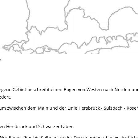
.
egene Gebiet beschreibt einen Bogen von Westen nach Norden und w
edert.
um zwischen dem Main und der Linie Hersbruck - Sulzbach - Rosen
hen Hersbruck und Schwarzer Laber.
Nördlinger Ries bis Kelheim an der Donau und wird in westöstlich