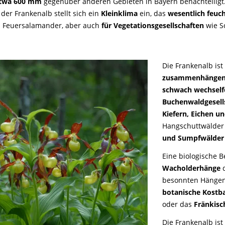
etwa 600 mm
gegenüber anderen Gebieten in Bayern benachteiligt
der Frankenalb stellt sich ein
Kleinklima
ein, das
wesentlich feuc
 Feuersalamander, aber auch
für Vegetationsgesellschaften
wie S
Die Frankenalb ist
zusammenhängend
schwach wechself
Buchenwaldgesell
Kiefern, Eichen u
Hangschuttwälder 
und Sumpfwälder 
Eine biologische 
Wacholderhänge
d
besonnten Hängen,
botanische Kostba
oder das
Fränkisc
Die Frankenalb ist