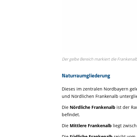
Der gelbe Bereich markiert die Frankenalb
Naturraumgliederung
Dieses im zentralen Nordbayern gel
und Nördlichen Frankenalb untergli
Die
Nördliche Frankenalb
ist der Ra
befindet.
Die
Mittlere Frankenalb
liegt zwisc
Die
Südliche Frankenalb
reicht vom 