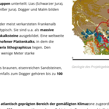
ruppen
unterteilt: Lias (Schwarzer Jura),
ißer Jura). Dogger und Malm bilden
der meist verkarsteten Frankenalb
 typisch. Sie sind u.a. als
massive
nkalksteine
ausgebildet. Eine weltweite
hofener Plattenkalks
, in dem die
rix lithographicus
liegen. Den
 wenige Meter starke
Geologie des Projektgebie
 braunen, eisenreichen Sandsteinen,
enfalls zum Dogger gehören bis zu
100
m
atlantisch geprägten Bereich der gemäßigten Klimaz
one zugeordn