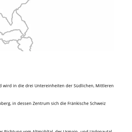
ird in die drei Untereinheiten der Südlichen, Mittleren
berg, in dessen Zentrum sich die Fränkische Schweiz
er Richtung vom Altmühltal, der Urmain- und Urdonautal,