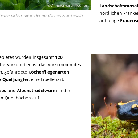
Landschaftsmosaik
©Dr. Eberhard Pfeuffer
nördlichen Frank
hideenarten, die in der nördlichen Frankenalb
auffällige
Frauens
gebietes wurden insgesamt
120
hervorzuheben ist das Vorkommen des
n, gefährdete
Köcherfliegenarten
e Quelljungfer
, eine Libellenart.
ebs
und
Alpenstrudelwurm
in den
en Quellbächen auf.