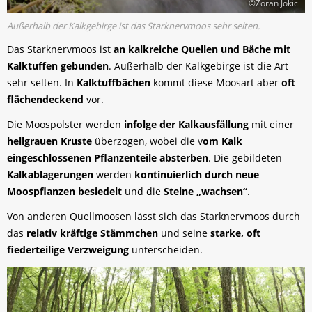
©Zoran Jokic
Außerhalb der Kalkgebirge ist das Starknervmoos sehr selten.
Das Starknervmoos ist
an kalkreiche Quellen und Bäche mit
Kalktuffen gebunden
. Außerhalb der Kalkgebirge ist die Art
sehr selten. In
Kalktuffbächen
kommt diese Moosart aber
oft
flächendeckend
vor.
Die Moospolster werden
infolge der Kalkausfällung
mit einer
hellgrauen Kruste
überzogen, wobei die v
om Kalk
eingeschlossenen Pflanzenteile absterben
. Die gebildeten
Kalkablagerungen
werden
kontinuierlich durch neue
Moospflanzen besiedelt
und die
Steine „wachsen“
.
Von anderen Quellmoosen lässt sich das Starknervmoos durch
das
relativ kräftige Stämmchen
und seine
starke, oft
fiederteilige Verzweigung
unterscheiden.