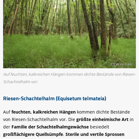
©Zoran-Jokic
Auf feuchten, kalkreichen Hängen kommen dichte Bestände von Riesen-
Schachtelhalm vor.
Riesen-Schachtelhalm (Equisetum telmateia)
Auf
feuchten, kalkreichen Hängen
kommen dichte Bestände
von Riesen-Schachtelhalm vor. Die
größte einheimische Art
in
der
Familie der Schachtelhalmgewächse
besiedelt
großflächigere Quellsümpfe
.
Sterile und vertile Sprossen