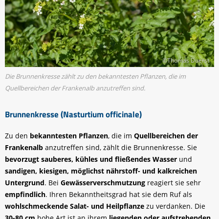
©Thomas Duerst
Die Brunnenkresse zählt zu den bekanntesten Pflanzen, die im
Quellbereichen der Frankenalb anzutreffen sind.
Brunnenkresse (Nasturtium officinale)
Zu den
bekanntesten Pflanzen
, die im
Quellbereichen der
Frankenalb
anzutreffen sind, zählt die Brunnenkresse. Sie
bevorzugt sauberes, kühles und fließendes Wasser
und
sandigen, kiesigen, möglichst nährstoff- und kalkreichen
Untergrund
. Bei
Gewässerverschmutzung
reagiert sie sehr
empfindlich
. Ihren Bekanntheitsgrad hat sie dem Ruf als
wohlschmeckende Salat- und Heilpflanze
zu verdanken. Die
30-80 cm
hohe Art ist an ihrem
liegenden oder aufstrebenden