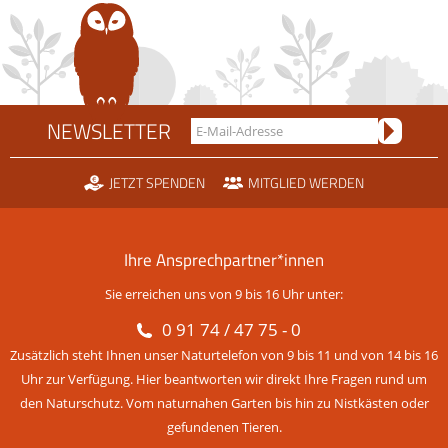
NEWSLETTER
JETZT SPENDEN
MITGLIED WERDEN
Ihre Ansprechpartner*innen
Sie erreichen uns von 9 bis 16 Uhr unter:
0 91 74 / 47 75 - 0
Zusätzlich steht Ihnen unser Naturtelefon von 9 bis 11 und von 14 bis 16
Uhr zur Verfügung. Hier beantworten wir direkt Ihre Fragen rund um
den Naturschutz. Vom naturnahen Garten bis hin zu Nistkästen oder
gefundenen Tieren.