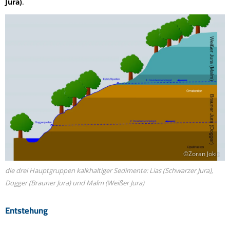
Jura)
.
©Zoran Jokic
die drei Hauptgruppen kalkhaltiger Sedimente: Lias (Schwarzer Jura),
Dogger (Brauner Jura) und Malm (Weißer Jura)
Entstehung