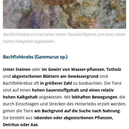
©Andreas Hartl
Bachflohkrebse sind auf einen hohen Sauerstoffgehalt und einen relativ
hohen Kalkgehalt angewiesen.
Bachflohkrebs (Gammarus sp.)
Unter Steinen
oder
im Gewirr von Wasser-pflanzen
,
Totholz
und
abgestorbenen Blättern
am Gewässergrund
sind
Bachflohkrebse oft
in größerer Zahl
zu beobachten. Die Tiere
sind auf einen
hohen Sauerstoffgehalt und einen relativ
hohen Kalkgehalt
angewiesen. Mit
lebhaften Bewegungen
, die
durch Einschlagen und Strecken des Hinterleibs erzielt werden,
gehen die Tiere
am Bachgrund auf die Suche nach Nahrung
.
Sie besteht aus l
ebenden oder abgestorbenen Pflanzen,
Detritus oder Aas
.