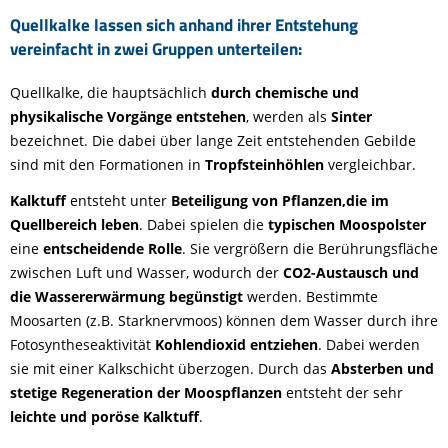
Quellkalke lassen sich anhand ihrer Entstehung
vereinfacht in zwei Gruppen unterteilen:
Quellkalke, die hauptsächlich
durch chemische und
physikalische Vorgänge entstehen
, werden als
Sinter
bezeichnet. Die dabei über lange Zeit entstehenden Gebilde
sind mit den Formationen in
Tropfsteinhöhlen
vergleichbar.
Kalktuff
entsteht unter
Beteiligung von Pflanzen,die im
Quellbereich leben
. Dabei spielen die
typischen Moospolster
eine
entscheidende Rolle
. Sie vergrößern die Berührungsfläche
zwischen Luft und Wasser, wodurch der
CO2-Austausch und
die Wassererwärmung begünstigt
werden. Bestimmte
Moosarten (z.B. Starknervmoos) können dem Wasser durch ihre
Fotosyntheseaktivität
Kohlendioxid entziehen
. Dabei werden
sie mit einer Kalkschicht überzogen. Durch das
Absterben und
stetige Regeneration der Moospflanzen
entsteht der sehr
leichte und poröse Kalktuff
.