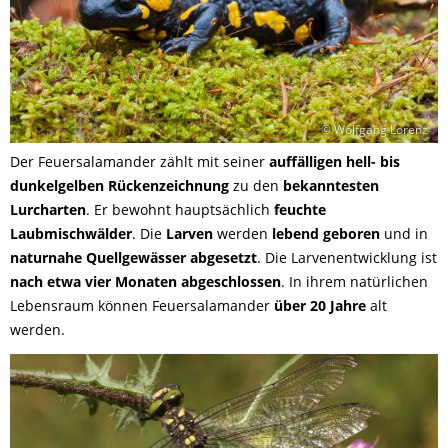
© Wolfgang Lorenz
Der Feuersalamander zählt mit seiner
auffälligen hell- bis
dunkelgelben Rückenzeichnung
zu den
bekanntesten
Lurcharten
. Er bewohnt hauptsächlich
feuchte
Laubmischwälder
. Die
Larven
werden
lebend geboren
und in
naturnahe Quellgewässer abgesetzt
. Die Larvenentwicklung ist
nach etwa vier Monaten abgeschlossen
. In ihrem natürlichen
Lebensraum können Feuersalamander
über 20 Jahre
alt
werden.