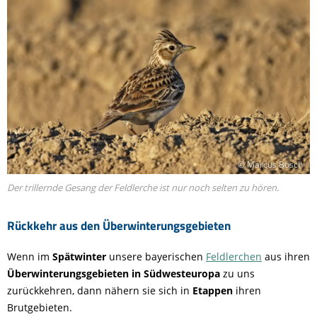
© Marcus Bosch
Der trillernde Gesang der Feldlerche ist nur noch selten zu hören.
Rückkehr aus den Überwinterungsgebieten
Wenn im
Spätwinter
unsere bayerischen
Feldlerchen
aus ihren
Überwinterungsgebieten in Südwesteuropa
zu uns
zurückkehren, dann nähern sie sich in
Etappen
ihren
Brutgebieten.