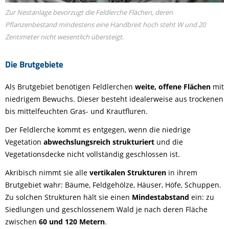
Zur Nestanlage bevorzugt die Feldlerche Flächen, deren
Pflanzenbestand mindestens eine Handbreit hoch steht W und 20
Zentimeter nicht wesentlich übersteigt.
Die Brutgebiete
Als Brutgebiet benötigen Feldlerchen
weite, offene Flächen
mit
niedrigem Bewuchs. Dieser besteht idealerweise aus trockenen
bis mittelfeuchten Gras- und Krautfluren.
Der Feldlerche kommt es entgegen, wenn die niedrige
Vegetation
abwechslungsreich strukturiert
und die
Vegetationsdecke nicht vollständig geschlossen ist.
Akribisch nimmt sie alle
vertikalen Strukturen
in ihrem
Brutgebiet wahr: Bäume, Feldgehölze, Häuser, Höfe, Schuppen.
Zu solchen Strukturen hält sie einen
Mindestabstand
ein: zu
Siedlungen und geschlossenem Wald je nach deren Fläche
zwischen
60 und 120 Metern
.