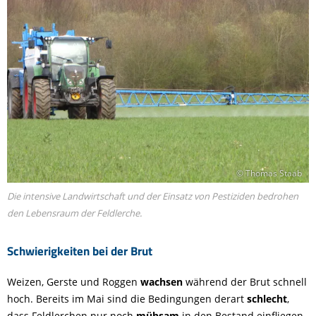
© Thomas Staab
Die intensive Landwirtschaft und der Einsatz von Pestiziden bedrohen
den Lebensraum der Feldlerche.
Schwierigkeiten bei der Brut
Weizen, Gerste und Roggen
wachsen
während der Brut schnell
hoch. Bereits im Mai sind die Bedingungen derart
schlecht
,
dass Feldlerchen nur noch
mühsam
in den Bestand einfliegen