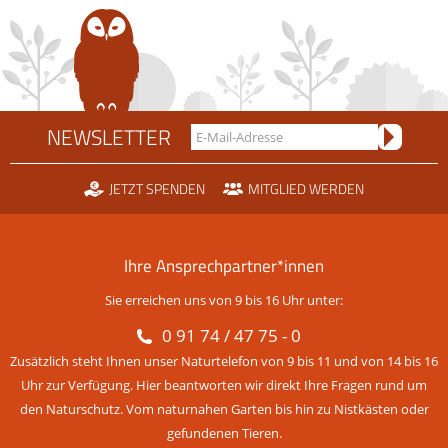
NEWSLETTER
JETZT SPENDEN
MITGLIED WERDEN
Ihre Ansprechpartner*innen
Sie erreichen uns von 9 bis 16 Uhr unter:
0 91 74 / 47 75 - 0
Zusätzlich steht Ihnen unser Naturtelefon von 9 bis 11 und von 14 bis 16
Uhr zur Verfügung. Hier beantworten wir direkt Ihre Fragen rund um
den Naturschutz. Vom naturnahen Garten bis hin zu Nistkästen oder
gefundenen Tieren.