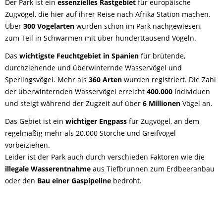
Der Park ist ein
essenzielles Rastgebiet
für europäische
Zugvögel, die hier auf ihrer Reise nach Afrika Station machen.
Über
300 Vogelarten
wurden schon im Park nachgewiesen,
zum Teil in Schwärmen mit über hunderttausend Vögeln.
Das
wichtigste Feuchtgebiet in Spanien
für brütende,
durchziehende und überwinternde Wasservögel und
Sperlingsvögel. Mehr als
360 Arten
wurden registriert. Die Zahl
der überwinternden Wasservögel erreicht
400.000
Individuen
und steigt während der Zugzeit auf über
6 Millionen
Vögel an.
Das Gebiet ist ein
wichtiger Engpass
für Zugvögel, an dem
regelmäßig mehr als 20.000 Störche und Greifvögel
vorbeiziehen.
Leider ist der Park auch durch verschieden Faktoren wie die
illegale Wasserentnahme
aus Tiefbrunnen zum Erdbeeranbau
oder den
Bau einer Gaspipeline
bedroht.