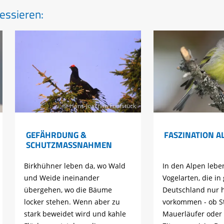
essieren:
© Hans-Joachim Fünfstück
GEFÄHRDUNG &
FASZINATION A
SCHUTZMASSNAHMEN
Birkhühner leben da, wo Wald
In den Alpen leben
und Weide ineinander
Vogelarten, die in
übergehen, wo die Bäume
Deutschland nur h
locker stehen. Wenn aber zu
vorkommen - ob St
stark beweidet wird und kahle
Mauerläufer oder