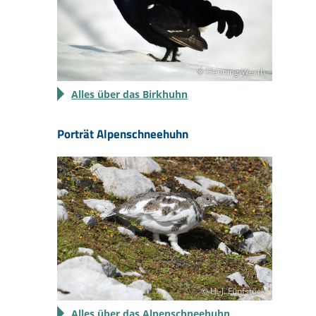
© Henning Werth
Alles über das Birkhuhn
Porträt Alpenschneehuhn
© H.-J. Fünfstück
Alles über das Alpenschneehuhn