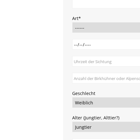
Pflichtfeld
Art
*
Geschlecht
Alter (Jungtier, Alttier?)