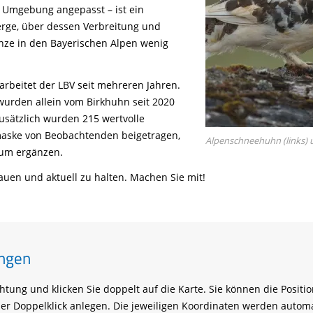
Tier gefunden
Bildungsmaterial
Life-Projekt Keiljungfer
e Umgebung angepasst – ist ein
Biologische Vielfalt
Wiesenweihen schützen
FAQs Unternehmenskooperation
Achtsamkeit &
Fortbildungen
rge, über dessen Verbreitung und
Life-Projekt Kalktuffquellen
Burkina Faso
Naturverträgliche Energiewende
Weißstorch-Horstbetreuer*in
Vogelbeobachtung
ze in den Bayerischen Alpen wenig
Life-Projekt Rohrdommel
Vogelmord
Atomkraft
Gobibär
Flächenversiegelung
rbeitet der LBV seit mehreren Jahren.
Kuckuck
wurden allein vom Birkhuhn seit 2020
Wald und Forstwirtschaft
sätzlich wurden 215 wertvolle
Kormoran
aske von Beobachtenden beigetragen,
Alpenschneehuhn (links) 
aum ergänzen.
Moorschutz ist Klimaschutz
auen und aktuell zu halten. Machen Sie mit!
Jagd in Bayern
Landwirtschaft
Lebendige Flüsse
Sichere Stromleitungen
ungen
Fischerei
ichtung und klicken Sie doppelt auf die Karte. Sie können die Posi
per Doppelklick anlegen. Die jeweiligen Koordinaten werden aut