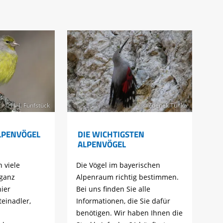
© H.-J. Fünfstück
© Zdenek Tunka
LPENVÖGEL
DIE WICHTIGSTEN
ALPENVÖGEL
 viele
Die Vögel im bayerischen
 ganz
Alpenraum richtig bestimmen.
ier
Bei uns finden Sie alle
einadler,
Informationen, die Sie dafür
benötigen. Wir haben Ihnen die