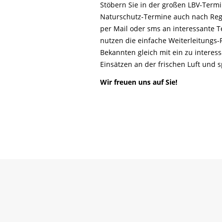
Life-Natur-Projekte
Stöbern Sie in der großen LBV-Ter
bestellen
Naturschutz-Termine auch nach Reg
Auffangstation
per Mail oder sms an interessante T
International
nutzen die einfache Weiterleitungs
Bekannten gleich mit ein zu interes
Einsätzen an der frischen Luft und
Wir freuen uns auf Sie!