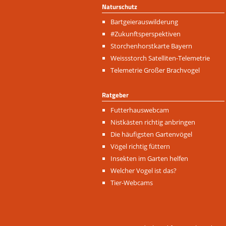
Naturschutz
Navigation
Bartgeierauswilderung
überspringen
#Zukunftsperspektiven
Storchenhorstkarte Bayern
Weissstorch Satelliten-Telemetrie
Telemetrie Großer Brachvogel
Ratgeber
Navigation
Futterhauswebcam
überspringen
Nistkästen richtig anbringen
Die häufigsten Gartenvögel
Vögel richtig füttern
Insekten im Garten helfen
Welcher Vogel ist das?
Tier-Webcams