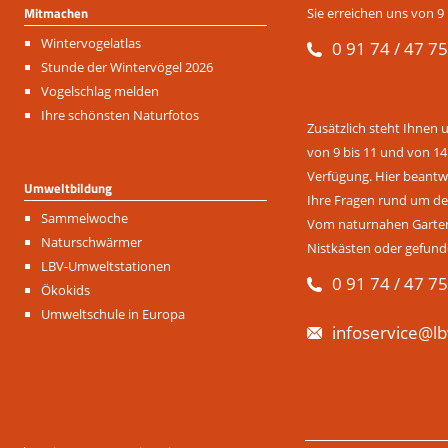
Mitmachen
Sie erreichen uns von 9 
Navigation
Wintervogelatlas
0 91 74 / 47 75
überspringen
Stunde der Wintervögel 2026
Vogelschlag melden
Ihre schönsten Naturfotos
Zusätzlich steht Ihnen 
von 9 bis 11 und von 14
Verfügung. Hier beantwo
Umweltbildung
Ihre Fragen rund um de
Navigation
Sammelwoche
Vom naturnahen Garten 
überspringen
Naturschwärmer
Nistkästen oder gefund
LBV-Umweltstationen
0 91 74 / 47 75
Ökokids
Umweltschule in Europa
infoservice@lb