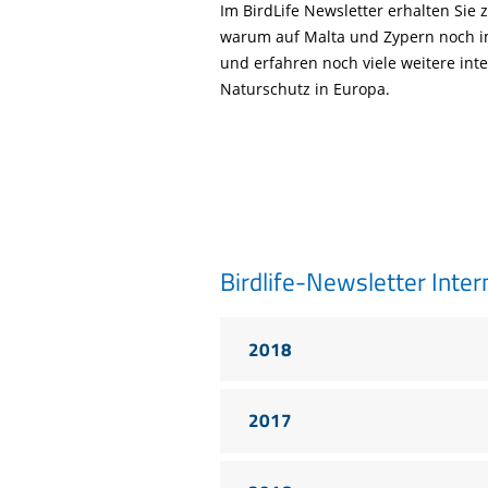
Life-Natur-Projekte
Im BirdLife Newsletter erhalten Sie 
bestellen
warum auf Malta und Zypern noch i
Auffangstation
und erfahren noch viele weitere i
International
Naturschutz in Europa.
Birdlife-Newsletter Inter
2018
2017