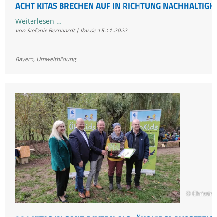
ACHT KITAS BRECHEN AUF IN RICHTUNG NACHHALTIGKE
Acht
Weiterlesen …
von Stefanie Bernhardt | lbv.de
15.11.2022
Kitas
brechen
auf
Bayern
,
Umweltbildung
in
Richtung
Nachhaltigkeit
© Christin