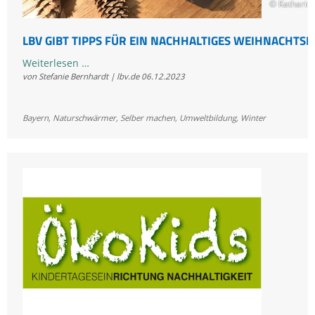
© Kathari
LBV GIBT TIPPS FÜR EIN NACHHALTIGES WEIHNACHTSF
LBV
Weiterlesen …
von Stefanie Bernhardt | lbv.de
06.12.2023
gibt
Tipps
für
Bayern
,
Naturschwärmer
,
Selber machen
,
Umweltbildung
,
Winter
ein
nachhaltiges
Weihnachtsfest