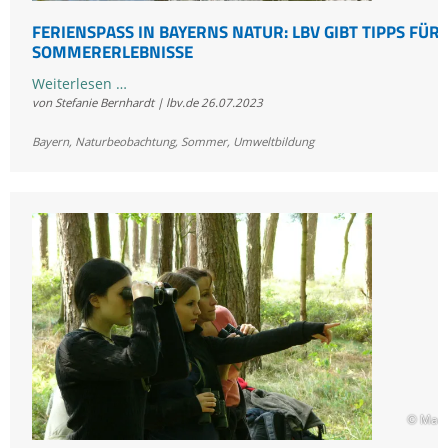
FERIENSPASS IN BAYERNS NATUR: LBV GIBT TIPPS FÜR S
OMMERERLEBNISSE
Ferienspaß
Weiterlesen …
von Stefanie Bernhardt | lbv.de
26.07.2023
in
Bayerns
Bayern
,
Naturbeobachtung
,
Sommer
,
Umweltbildung
Natur:
LBV
gibt
Tipps
für
schöne
Sommererlebnisse
© Mart