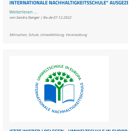
INTERNATIONALE NACHHALTIGKEITSSCHULE“ AUSGEZE
624
Weiterlesen …
von Sandra Stenger | lbv.de
07.12.2022
Schulen
in
Bayern
Mitmachen
,
Schule
,
Umweltbildung
,
Veranstaltung
als
„Umweltschule
in
Europa
/
Internationale
Nachhaltigkeitsschule“
ausgezeichnet