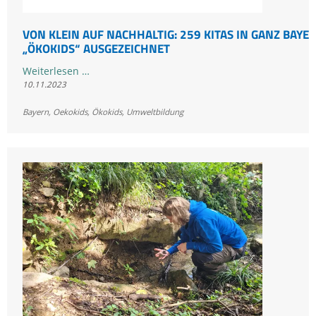
VON KLEIN AUF NACHHALTIG: 259 KITAS IN GANZ BAYE
„ÖKOKIDS“ AUSGEZEICHNET
Von
Weiterlesen …
10.11.2023
klein
auf
Bayern
,
Oekokids
,
Ökokids
,
Umweltbildung
nachhaltig:
259
Kitas
in
ganz
Bayern
als
„ÖkoKids“
ausgezeichnet