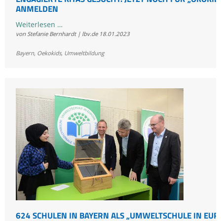
ANMELDEN
Engagierte
Weiterlesen …
von Stefanie Bernhardt | lbv.de
18.01.2023
Kitas
gesucht:
Bayern
,
Oekokids
,
Umweltbildung
Jetzt
noch
für
„ÖkoKids“
anmelden
624 SCHULEN IN BAYERN ALS „UMWELTSCHULE IN EUR