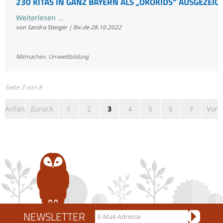
230 KITAS IN GANZ BAYERN ALS „ÖKOKIDS“ AUSGEZEIC
230
Weiterlesen …
von Sandra Stenger | lbv.de
28.10.2022
Kitas
in
ganz
Mitmachen
,
Umweltbildung
Bayern
als
Seite 3 von 8
„ÖkoKids“
ausgezeichnet
Anfang
Zurück
1
2
3
4
5
6
7
Vorw
NEWSLETTER