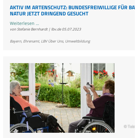
AKTIV IM ARTENSCHUTZ: BUNDESFREIWILLIGE FÜR BA
NATUR JETZT DRINGEND GESUCHT
Aktiv
Weiterlesen …
von Stefanie Bernhardt | lbv.de
05.07.2023
im
Artenschutz:
Bayern
,
Ehrenamt
,
LBV Über Uns
,
Umweltbildung
Bundesfreiwillige
für
Bayerns
Natur
jetzt
dringend
gesucht
© Tobia