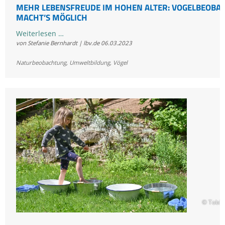
MEHR LEBENSFREUDE IM HOHEN ALTER: VOGELBEOBA
MACHT’S MÖGLICH
Mehr
Weiterlesen …
von Stefanie Bernhardt | lbv.de
06.03.2023
Lebensfreude
im
Naturbeobachtung
,
Umweltbildung
,
Vögel
hohen
Alter:
Vogelbeobachtung
macht’s
möglich
© Tobia