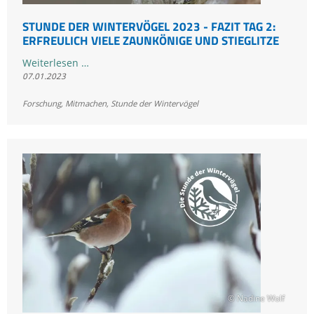
STUNDE DER WINTERVÖGEL 2023 - FAZIT TAG 2:
ERFREULICH VIELE ZAUNKÖNIGE UND STIEGLITZE
Stunde
Weiterlesen …
07.01.2023
der
Wintervögel
Forschung
,
Mitmachen
,
Stunde der Wintervögel
2023
-
Fazit
Tag
2:
Erfreulich
viele
Zaunkönige
und
Stieglitze
© Nadine Wolf