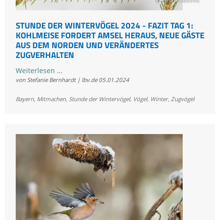
© Peter Stastnik
Gärten
STUNDE DER WINTERVÖGEL 2024 - FAZIT TAG 1:
KOHLMEISE FORDERT AMSEL HERAUS, NEUE GÄSTE
AUS DEM NORDEN UND VERÄNDERTES
ZUGVERHALTEN
Stunde
Weiterlesen …
von Stefanie Bernhardt | lbv.de
05.01.2024
der
Wintervögel
Bayern
,
Mitmachen
,
Stunde der Wintervögel
,
Vögel
,
Winter
,
Zugvögel
2024
-
Fazit
Tag
1:
Kohlmeise
fordert
Amsel
heraus,
neue