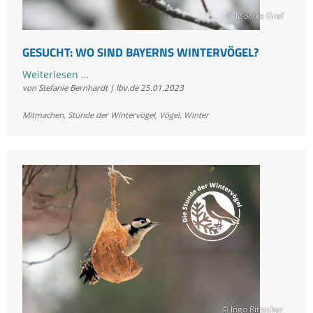
© Monika Graf
GESUCHT: WO SIND BAYERNS WINTERVÖGEL?
Gesucht:
Weiterlesen …
von Stefanie Bernhardt | lbv.de
25.01.2023
Wo
sind
Mitmachen
,
Stunde der Wintervögel
,
Vögel
,
Winter
Bayerns
Wintervögel?
© Ingo Rittscher