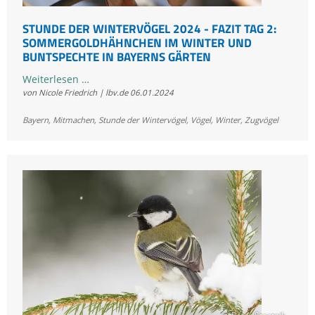
STUNDE DER WINTERVÖGEL 2024 - FAZIT TAG 2:
SOMMERGOLDHÄHNCHEN IM WINTER UND
BUNTSPECHTE IN BAYERNS GÄRTEN
Stunde
Weiterlesen …
von Nicole Friedrich | lbv.de
06.01.2024
der
Wintervögel
Bayern
,
Mitmachen
,
Stunde der Wintervögel
,
Vögel
,
Winter
,
Zugvögel
2024
-
Fazit
Tag
2:
Sommergoldhähnchen
im
Winter
und
Buntspechte
in
Bayerns