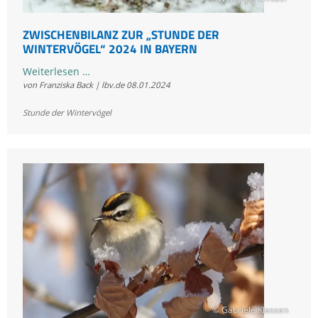
ZWISCHENBILANZ ZUR „STUNDE DER
WINTERVÖGEL“ 2024 IN BAYERN
Zwischenbilanz
Weiterlesen …
von Franziska Back | lbv.de
08.01.2024
zur
„Stunde
Stunde der Wintervögel
der
Wintervögel“
2024
in
Bayern
© Gabriele Klassen