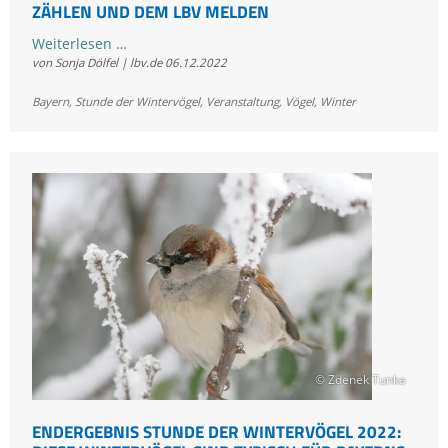
ZÄHLEN UND DEM LBV MELDEN
Kleine
Weiterlesen …
von Sonja Dölfel | lbv.de
06.12.2022
Auszeit
vom
Bayern
,
Stunde der Wintervögel
,
Veranstaltung
,
Vögel
,
Winter
Alltag:
Vögel
beobachten,
zählen
und
dem
LBV
melden
© Zdenek Tunka
ENDERGEBNIS STUNDE DER WINTERVÖGEL 2022: