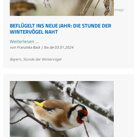
Gäste
aus
© Michael Wintermayr
dem
Norden
BEFLÜGELT INS NEUE JAHR: DIE STUNDE DER
WINTERVÖGEL NAHT
und
verändertes
Beflügelt
Weiterlesen …
Zugverhalten
von Franziska Back | lbv.de
03.01.2024
ins
neue
Bayern
,
Stunde der Wintervögel
Jahr:
Die
Stunde
der
Wintervögel
naht