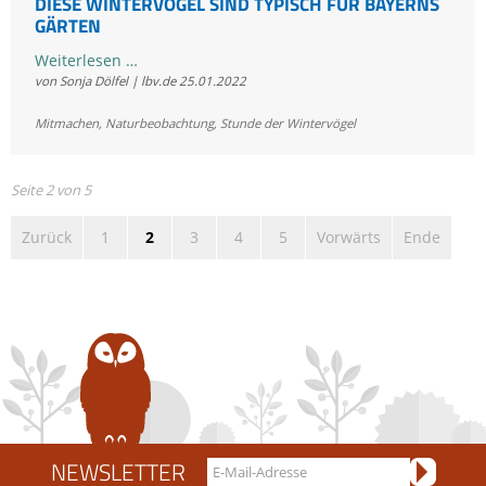
DIESE WINTERVÖGEL SIND TYPISCH FÜR BAYERNS
GÄRTEN
Endergebnis
Weiterlesen …
von Sonja Dölfel | lbv.de
25.01.2022
Stunde
der
Mitmachen
,
Naturbeobachtung
,
Stunde der Wintervögel
Wintervögel
2022:
Diese
Seite 2 von 5
Wintervögel
Zurück
1
2
3
4
5
Vorwärts
Ende
sind
typisch
für
Bayerns
Gärten
NEWSLETTER