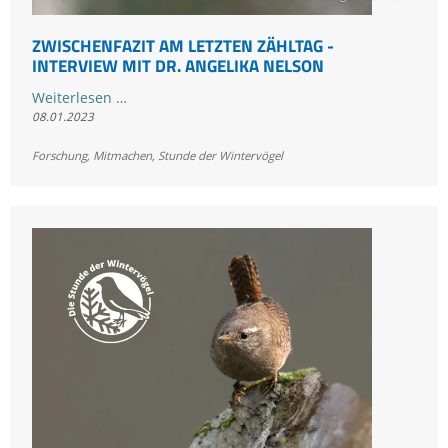
ZWISCHENFAZIT AM LETZTEN ZÄHLTAG -
INTERVIEW MIT DR. ANGELIKA NELSON
Zwischenfazit
Weiterlesen …
08.01.2023
am
letzten
Forschung
,
Mitmachen
,
Stunde der Wintervögel
Zähltag
-
Interview
mit
Dr.
Angelika
Nelson