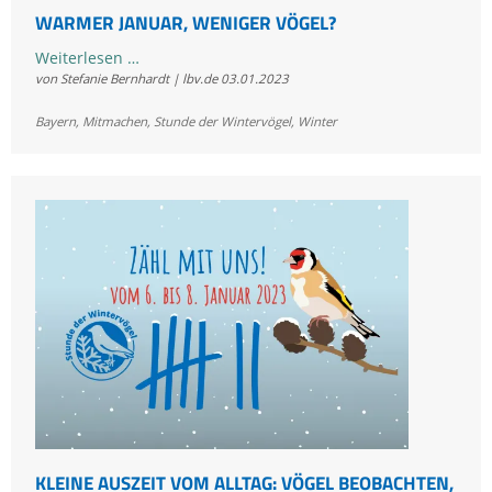
WARMER JANUAR, WENIGER VÖGEL?
Warmer
Weiterlesen …
von Stefanie Bernhardt | lbv.de
03.01.2023
Januar,
weniger
Bayern
,
Mitmachen
,
Stunde der Wintervögel
,
Winter
Vögel?
KLEINE AUSZEIT VOM ALLTAG: VÖGEL BEOBACHTEN,