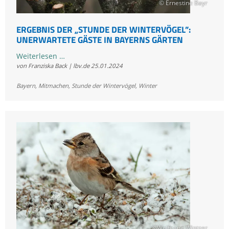
© Ernestine Bayr
ERGEBNIS DER „STUNDE DER WINTERVÖGEL”:
UNERWARTETE GÄSTE IN BAYERNS GÄRTEN
Ergebnis
Weiterlesen …
von Franziska Back | lbv.de
25.01.2024
der
„Stunde
Bayern
,
Mitmachen
,
Stunde der Wintervögel
,
Winter
der
Wintervögel”:
Unerwartete
Gäste
in
Bayerns
Gärten
©Wolfgang Wintzer