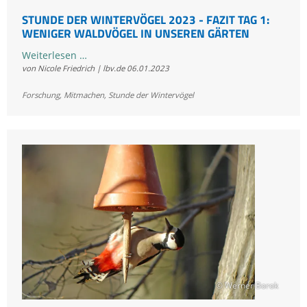
STUNDE DER WINTERVÖGEL 2023 - FAZIT TAG 1:
WENIGER WALDVÖGEL IN UNSEREN GÄRTEN
Stunde
Weiterlesen …
von Nicole Friedrich | lbv.de
06.01.2023
der
Wintervögel
Forschung
,
Mitmachen
,
Stunde der Wintervögel
2023
-
Fazit
Tag
1:
Weniger
Waldvögel
in
unseren
Gärten
© Werner Borok