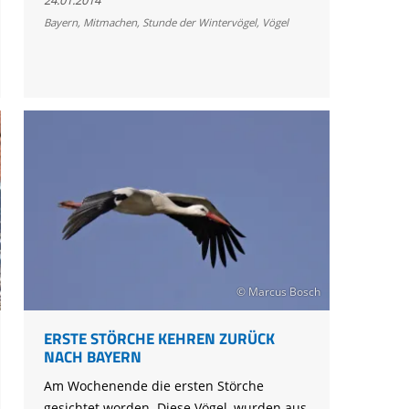
Stunde
Bayern
,
Mitmachen
,
Stunde der Wintervögel
,
Vögel
der
Wintervögel
2014
© Marcus Bosch
ERSTE STÖRCHE KEHREN ZURÜCK
NACH BAYERN
Am Wochenende die ersten Störche
gesichtet worden. Diese Vögel, wurden aus