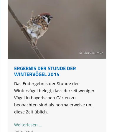
© Mark Kumke
ERGEBNIS DER STUNDE DER
WINTERVÖGEL 2014
Das Endergebnis der Stunde der
Wintervögel belegt, dass derzeit weniger
Vögel in bayerischen Gärten zu
beobachten sind als normalerweise um
diese Zeit üblich.
Ergebnis
Weiterlesen …
der
24.01.2014