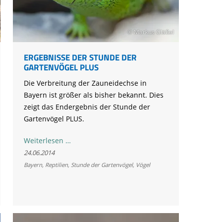
Ringfunde bayerischer Zugvögel
Forschungsprojekte zum Mitmachen
Die häufigsten Wintervögel
Mulchen
Blühflächen anlegen
Fledermaus gefunden
Feuersalamander - praktische
Umweltstation Wiesmühl mit
Leuzismus
Schulgarten-Wettbewerb Bayern
Die wichtigsten Zugvögel
Rechtliches zum naturnahen Garten
Schutzmaßnahmen
Außenstelle Übersee
Igel gefunden
© Markus Gläßel
Naturschauspiel Starenschwärme
Alltagskompetenzen - Schule fürs Leben
Die wichtigsten Alpenvögel
Gärtnern ohne Torf
Richtiges Verhalten bei Bodenbrütern
Eichhörnchen gefunden - Erste Hilfe
Kraniche über Bayern
Die wichtigsten Wasservögel
ERGEBNISSE DER STUNDE DER
Gefahren durch Feuer
Geocaching: Konfliktvermeidung
GARTENVÖGEL PLUS
Vogel des Jahres
Leicht verwechselbar
Gartensünden
Die Verbreitung der Zauneidechse in
Bayern ist größer als bisher bekannt. Dies
zeigt das Endergebnis der Stunde der
Gartenvögel PLUS.
Ergebnisse
Weiterlesen …
der
24.06.2014
Stunde
Bayern
,
Reptilien
,
Stunde der Gartenvögel
,
Vögel
der
Gartenvögel
PLUS