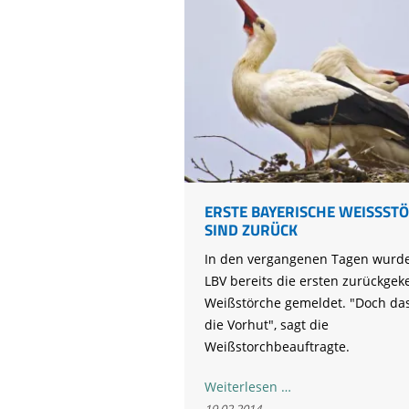
ERSTE BAYERISCHE WEISSSTÖR
IND ZURÜCK
In den vergangenen Tagen wurd
LBV bereits die ersten zurückgek
Weißstörche gemeldet. "Doch das
die Vorhut", sagt die
Weißstorchbeauftragte.
Erste
Weiterlesen …
bayerische
19.02.2014