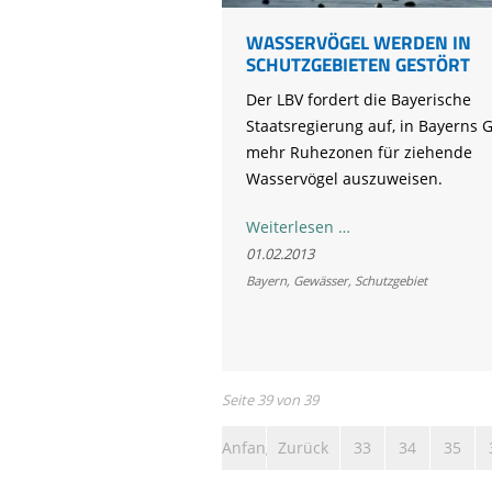
WASSERVÖGEL WERDEN IN
SCHUTZGEBIETEN GESTÖRT
Der LBV fordert die Bayerische
Staatsregierung auf, in Bayerns
mehr Ruhezonen für ziehende
Wasservögel auszuweisen.
Wasservögel
Weiterlesen …
werden
01.02.2013
in
Bayern
,
Gewässer
,
Schutzgebiet
Schutzgebieten
gestört
Seite 39 von 39
Anfang
Zurück
33
34
35