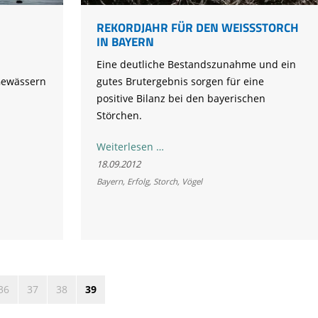
REKORDJAHR FÜR DEN WEISSSTORCH I
N BAYERN
Eine deutliche Bestandszunahme und ein
 Gewässern
gutes Brutergebnis sorgen für eine
positive Bilanz bei den bayerischen
Störchen.
Rekordjahr
Weiterlesen …
für
18.09.2012
den
Bayern
,
Erfolg
,
Storch
,
Vögel
Weißstorch
in
Bayern
36
37
38
39