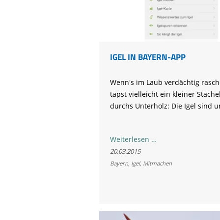
Life-Natur-Projekte
bestellen
Auffangstation
International
IGEL IN BAYERN-APP
Wenn's im Laub verdächtig rasch
tapst vielleicht ein kleiner Stachel
durchs Unterholz: Die Igel sind 
Igel
Weiterlesen …
in
20.03.2015
Bayern-
Bayern
,
Igel
,
Mitmachen
App