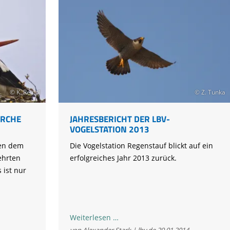
© K. Reindl
© Z. Tunka
CHE S
JAHRESBERICHT DER LBV-
VOGELSTATION 2013
en dem
Die Vogelstation Regenstauf blickt auf ein
ehrten
erfolgreiches Jahr 2013 zurück.
 ist nur
Jahresbericht
Weiterlesen …
der
von Alexander Stark | lbv.de
29.01.2014