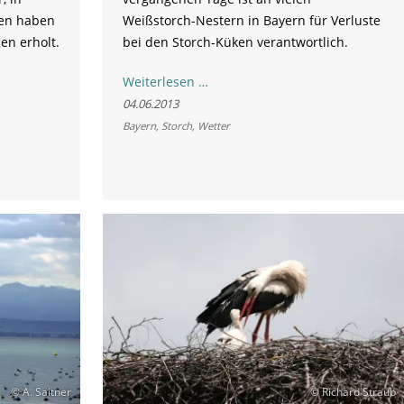
ten haben
Weißstorch-Nestern in Bayern für Verluste
n erholt.
bei den Storch-Küken verantwortlich.
Weißstorch-
Weiterlesen …
Küken
04.06.2013
sterben
Bayern
,
Storch
,
Wetter
im
Dauerregen
© A. Saitner
© Richard Straub