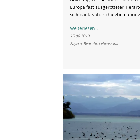
Europa fast ausgerotteter Tierar
sich dank Naturschutzbemühunge
Erfolgreiches
Weiterlesen …
Comeback
25.09.2013
gefährdeter
Bayern
,
Bedroht
,
Lebensraum
Tierarten