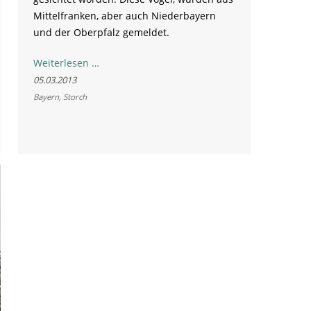
Mittelfranken, aber auch Niederbayern
und der Oberpfalz gemeldet.
Erste
Weiterlesen …
Störche
05.03.2013
kehren
Bayern
,
Storch
zurück
nach
Bayern