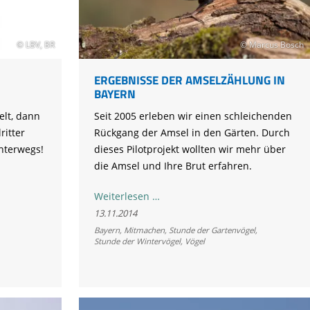
Tier gefunden
Bildungsmaterial
Life-Projekt Keiljungfer
Biologische Vielfalt
Wiesenweihen schützen
FAQs Unternehmenskooperation
Achtsamkeit &
Fortbildungen
Life-Projekt Kalktuffquellen
Burkina Faso
Naturverträgliche Energiewende
Weißstorch-Horstbetreuer*in
Vogelbeobachtung
© LBV, BR
© Marcus Bosch
Life-Projekt Rohrdommel
Vogelmord
Atomkraft
Gobibär
ERGEBNISSE DER AMSELZÄHLUNG IN
Flächenversiegelung
BAYERN
Kuckuck
Wald und Forstwirtschaft
elt, dann
Seit 2005 erleben wir einen schleichenden
Kormoran
ritter
Rückgang der Amsel in den Gärten. Durch
unterwegs!
dieses Pilotprojekt wollten wir mehr über
Moorschutz ist Klimaschutz
die Amsel und Ihre Brut erfahren.
Jagd in Bayern
Ergebnisse
Weiterlesen …
Landwirtschaft
der
13.11.2014
Lebendige Flüsse
Amselzählung
Bayern
,
Mitmachen
,
Stunde der Gartenvögel
,
Stunde der Wintervögel
,
Vögel
in
Sichere Stromleitungen
Bayern
Fischerei