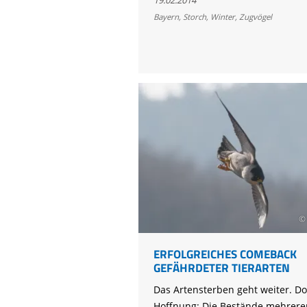
Weißstörche
Bayern
,
Storch
,
Winter
,
Zugvögel
sind
zurück
©
ERFOLGREICHES COMEBACK
GEFÄHRDETER TIERARTEN
Das Artensterben geht weiter. Do
Hoffnung: Die Bestände mehrerer