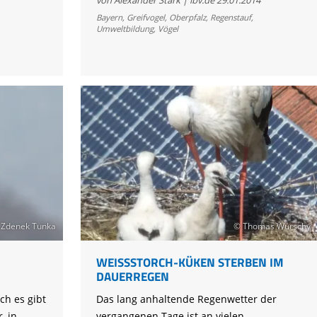
LBV-
Bayern
,
Greifvogel
,
Oberpfalz
,
Regenstauf
,
Umweltbildung
,
Vögel
Vogelstation
2013
 Zdenek Tunka
© Thomas Wurschy
WEISSSTORCH-KÜKEN STERBEN IM D
AUERREGEN
ch es gibt
Das lang anhaltende Regenwetter der
, in
vergangenen Tage ist an vielen