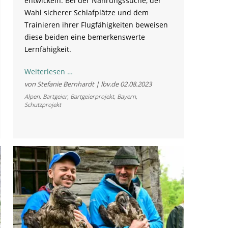
entwickeln. Bei der Nahrungssuche, der
Wahl sicherer Schlafplätze und dem
Trainieren ihrer Flugfähigkeiten beweisen
diese beiden eine bemerkenswerte
Lernfähigkeit.
Flugtraining
Weiterlesen …
von
von Stefanie Bernhardt | lbv.de
02.08.2023
Sisi
Alpen
,
Bartgeier
,
Bartgeierprojekt
,
Bayern
,
Schutzprojekt
und
Nepomuk
im
Nationalpark
Berchtesgaden