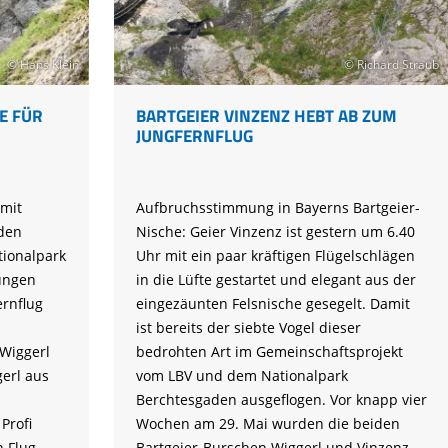
Tier gefunden
Bildungsmaterial
Life-Projekt Keiljungfer
Biologische Vielfalt
Wiesenweihen schützen
FAQs Unternehmenskooperation
Achtsamkeit &
Fortbildungen
Life-Projekt Kalktuffquellen
Burkina Faso
Naturverträgliche Energiewende
Weißstorch-Horstbetreuer*in
Vogelbeobachtung
© Hans Klein
© Richard Straub
Life-Projekt Rohrdommel
Vogelmord
Atomkraft
Gobibär
E FÜR
BARTGEIER VINZENZ HEBT AB ZUM
Flächenversiegelung
JUNGFERNFLUG
Kuckuck
Wald und Forstwirtschaft
Kormoran
mit
Aufbruchsstimmung in Bayerns Bartgeier-
Moorschutz ist Klimaschutz
iden
Nische: Geier Vinzenz ist gestern um 6.40
Jagd in Bayern
tionalpark
Uhr mit ein paar kräftigen Flügelschlägen
ungen
in die Lüfte gestartet und elegant aus der
Landwirtschaft
ernflug
eingezäunten Felsnische gesegelt. Damit
Lebendige Flüsse
ist bereits der siebte Vogel dieser
Wiggerl
bedrohten Art im Gemeinschaftsprojekt
Sichere Stromleitungen
gerl aus
vom LBV und dem Nationalpark
Fischerei
Berchtesgaden ausgeflogen. Vor knapp vier
Profi
Wochen am 29. Mai wurden die beiden
n Flug
Bartgeier-Burschen Wiggerl und Vinzenz