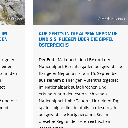
ristian Steiger
© Markus Leitner
 IM
AUF GEHT’S IN DIE ALPEN: NEPOMUK
DEN
UND SISI FLIEGEN ÜBER DIE GIPFEL
ÖSTERREICHS
artgeier
Der Ende Mai durch den LBV und den
 einen
Nationalpark Berchtesgaden ausgewilderte
al in den
Bartgeier Nepomuk ist am 16. September
n
aus seinem bisherigen Aufenthaltsgebiet
tet
im Nationalpark aufgebrochen und
erkundet nun den österreichischen
 und des
Nationalpark Hohe Tauern. Nur einen Tag
ammt.
später folgte die ebenfalls in diesem Jahr
ausgewilderte Bartgeierdame Sisi in
dieselbe Region der österreichischen