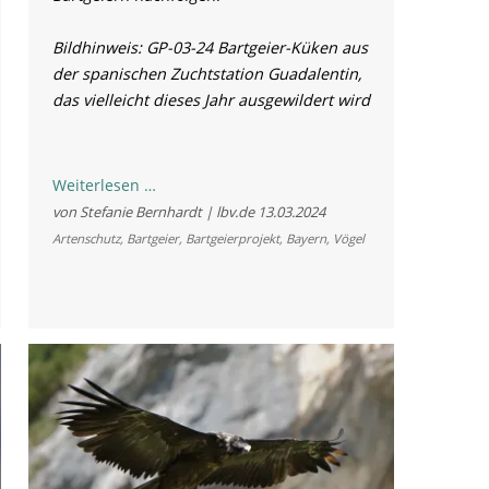
Bildhinweis
: GP-03-24 Bartgeier-Küken aus
der spanischen Zuchtstation Guadalentin,
das vielleicht dieses Jahr ausgewildert wird
Raus
Weiterlesen …
aus
von Stefanie Bernhardt | lbv.de
13.03.2024
dem
Artenschutz
,
Bartgeier
,
Bartgeierprojekt
,
Bayern
,
Vögel
Ei:
Europas
Bartgeier-
Küken
schlüpfen