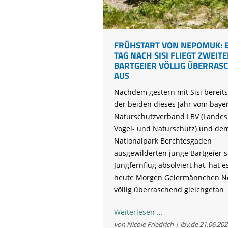
© 
FRÜHSTART VON NEPOMUK: 
TAG NACH SISI FLIEGT ZWEIT
BARTGEIER VÖLLIG ÜBERRAS
AUS
Nachdem gestern mit Sisi bereits
der beiden dieses Jahr vom baye
Naturschutzverband LBV (Landes
Vogel- und Naturschutz) und de
Nationalpark Berchtesgaden
ausgewilderten junge Bartgeier 
Jungfernflug absolviert hat, hat es
heute Morgen Geiermännchen 
völlig überraschend gleichgetan
Frühstart
Weiterlesen …
von
von Nicole Friedrich | lbv.de
21.06.202