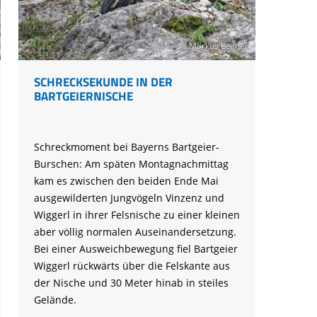
Ringfunde bayerischer Zugvögel
Forschungsprojekte zum Mitmachen
Die häufigsten Wintervögel
Mulchen
Blühflächen anlegen
Fledermaus gefunden
Feuersalamander - praktische
Umweltstation Wiesmühl mit
Leuzismus
Schulgarten-Wettbewerb Bayern
Die wichtigsten Zugvögel
Rechtliches zum naturnahen Garten
Schutzmaßnahmen
Außenstelle Übersee
Igel gefunden
© Markus Leitner
Naturschauspiel Starenschwärme
Alltagskompetenzen - Schule fürs Leben
Die wichtigsten Alpenvögel
Gärtnern ohne Torf
Richtiges Verhalten bei Bodenbrütern
Eichhörnchen gefunden - Erste Hilfe
Kraniche über Bayern
Die wichtigsten Wasservögel
SCHRECKSEKUNDE IN DER
Gefahren durch Feuer
Geocaching: Konfliktvermeidung
BARTGEIERNISCHE
Vogel des Jahres
Leicht verwechselbar
Gartensünden
Schreckmoment bei Bayerns Bartgeier-
Burschen: Am späten Montagnachmittag
kam es zwischen den beiden Ende Mai
ausgewilderten Jungvögeln Vinzenz und
Wiggerl in ihrer Felsnische zu einer kleinen
aber völlig normalen Auseinandersetzung.
Bei einer Ausweichbewegung fiel Bartgeier
Wiggerl rückwärts über die Felskante aus
der Nische und 30 Meter hinab in steiles
Gelände.