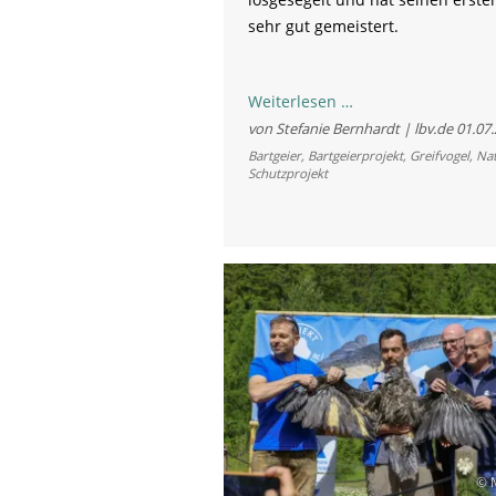
sehr gut gemeistert.
Hoch
Weiterlesen …
hinaus:
von Stefanie Bernhardt | lbv.de
01.07
Flugpremiere
Bartgeier
,
Bartgeierprojekt
,
Greifvogel
,
Nat
Schutzprojekt
für
Bartgeier
Wiggerl
© M