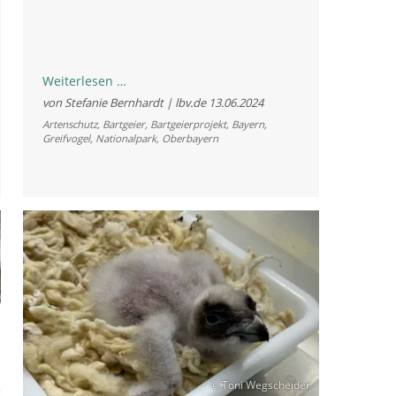
Schrecksekunde
Weiterlesen …
in
von Stefanie Bernhardt | lbv.de
13.06.2024
der
Artenschutz
,
Bartgeier
,
Bartgeierprojekt
,
Bayern
,
Greifvogel
,
Nationalpark
,
Oberbayern
Bartgeiernische
© Toni Wegscheider