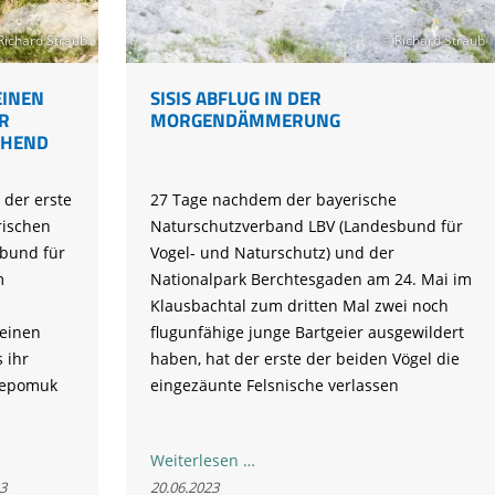
Richard Straub
© Richard Straub
EINEN
SISIS ABFLUG IN DER
ER
MORGENDÄMMERUNG
CHEND
 der erste
27 Tage nachdem der bayerische
rischen
Naturschutzverband LBV (Landesbund für
bund für
Vogel- und Naturschutz) und der
m
Nationalpark Berchtesgaden am 24. Mai im
Klausbachtal zum dritten Mal zwei noch
seinen
flugunfähige junge Bartgeier ausgewildert
 ihr
haben, hat der erste der beiden Vögel die
Nepomuk
eingezäunte Felsnische verlassen
Sisis
Weiterlesen …
Abflug
3
20.06.2023