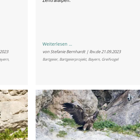
Zentralalpen.
Auf
Weiterlesen …
geht’s
.2023
von Stefanie Bernhardt | lbv.de
21.09.2023
in
ayern
,
Bartgeier
,
Bartgeierprojekt
,
Bayern
,
Greifvogel
die
Alpen:
Nepomuk
und
Sisi
fliegen
über
die
Gipfel
Österreichs