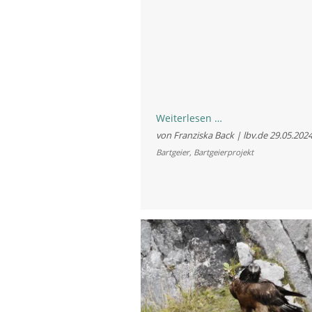
Erstmals
Weiterlesen …
zwei
von Franziska Back | lbv.de
29.05.202
Bartgeier-
Bartgeier
,
Bartgeierprojekt
Burschen
für
Bayern