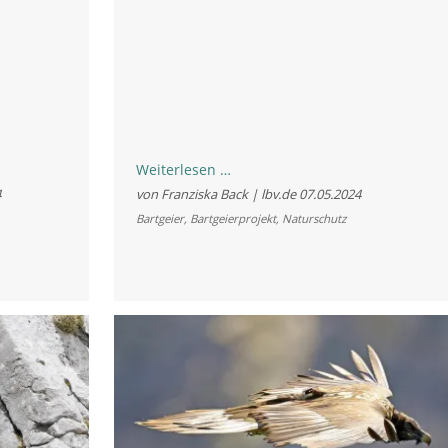
Von
Weiterlesen …
den
4
von Franziska Back | lbv.de
07.05.2024
Seen
Bartgeier
,
Bartgeierprojekt
,
Naturschutz
in
die
Berge:
Ein
finnischer
Bartgeier
für
Berchtesgaden