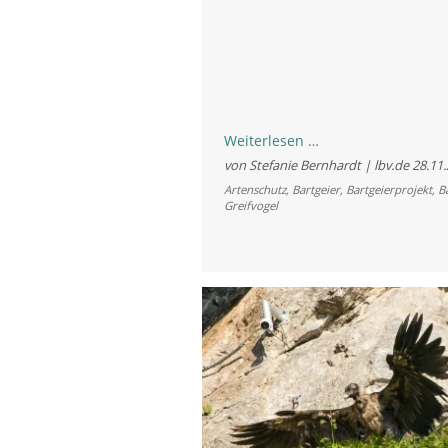
Wilde
Weiterlesen …
Bartgeier
von Stefanie Bernhardt | lbv.de
28.11
zu
Artenschutz
,
Bartgeier
,
Bartgeierprojekt
,
B
Greifvogel
Besuch
im
Nationalpark
Berchtesgaden