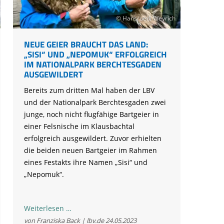
© Hansruedi Weyrich
NEUE GEIER BRAUCHT DAS LAND:
„SISI“ UND „NEPOMUK“ ERFOLGREICH
IM NATIONALPARK BERCHTESGADEN
AUSGEWILDERT
Bereits zum dritten Mal haben der LBV
und der Nationalpark Berchtesgaden zwei
junge, noch nicht flugfähige Bartgeier in
einer Felsnische im Klausbachtal
erfolgreich ausgewildert. Zuvor erhielten
die beiden neuen Bartgeier im Rahmen
eines Festakts ihre Namen „Sisi“ und
„Nepomuk“.
Neue
Weiterlesen …
Geier
von Franziska Back | lbv.de
24.05.2023