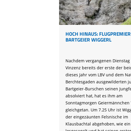
Life-Natur-Projekte
bestellen
Auffangstation
International
HOCH HINAUS: FLUGPREMIER
BARTGEIER WIGGERL
Nachdem vergangenen Dienstag 
Vinzenz bereits der erste der be
dieses Jahr vom LBV und dem Na
Berchtesgaden ausgewilderten j
Bartgeier-Burschen seinen Jungf
absolviert hat, hat es ihm am
Sonntagmorgen Geiermännchen 
gleichgetan. Um 7.25 Uhr ist Wig
der eingezäunten Felsnische im
Klausbachtal abgehoben, wie ein 
losgesegelt und hat seinen erste