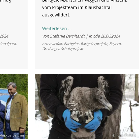
vom Projektteam im Klausbachtal
ausgewildert.
Bartgeier
Weiterlesen …
Vinzenz
.2024
von Stefanie Bernhardt | lbv.de
26.06.2024
hebt
ionalpark
,
Artenvielfalt
,
Bartgeier
,
Bartgeierprojekt
,
Bayern
,
Greifvogel
,
Schutzprojekt
ab
zum
Jungfernflug
arkus Leitner
© Julia Peltola