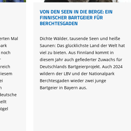
VON DEN SEEN IN DIE BERGE: EIN
FINNISCHER BARTGEIER FÜR
BERCHTESGADEN
ierten Mal
Dichte Wälder, tausende Seen und heiße
park
Saunen: Das glücklichste Land der Welt hat
 noch
viel zu bieten. Aus Finnland kommt in
r
diesem Jahr auch gefiederter Zuwachs für
greich
Deutschlands Bartgeierprojekt. Auch 2024
diesem
wildern der LBV und der Nationalpark
ei
Berchtesgaden wieder zwei junge
n
Bartgeier in Bayern aus.
 deutsche
ellt
ögel