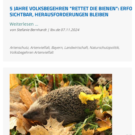
5 JAHRE VOLKSBEGEHREN "RETTET DIE BIENEN": ERFO
SICHTBAR, HERAUSFORDERUNGEN BLEIBEN
5
Weiterlesen …
von Stefanie Bernhardt | lbv.de
07.11.2024
Jahre
Volksbegehren
"Rettet
Artenschutz
,
Artenvielfalt
,
Bayern
,
Landwirtschaft
,
Naturschutzpolitik
,
die
Volksbegehren Artenvielfalt
Bienen":
Erfolge
sichtbar,
Herausforderungen
bleiben