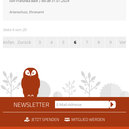
von Franziska Back | lbv.de
31.07.2024
Hingabe
und
Artenschutz
,
Ehrenamt
Herzblut:
Ehrenamtliche
sichern
Seite 6 von 20
die
Anfang
Zurück
3
4
5
6
7
8
9
Vorw
Zukunft
der
Wiesenweihe
NEWSLETTER
JETZT SPENDEN
MITGLIED WERDEN