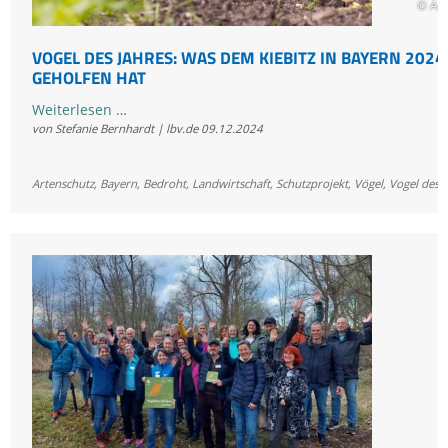
© And
VOGEL DES JAHRES: WAS DEM KIEBITZ IN BAYERN 2024
GEHOLFEN HAT
Vogel
Weiterlesen …
von Stefanie Bernhardt | lbv.de
09.12.2024
des
Jahres:
Was
Artenschutz
,
Bayern
,
Bedroht
,
Landwirtschaft
,
Schutzprojekt
,
Vögel
,
Vogel des J
dem
Kiebitz
in
Bayern
2024
geholfen
hat