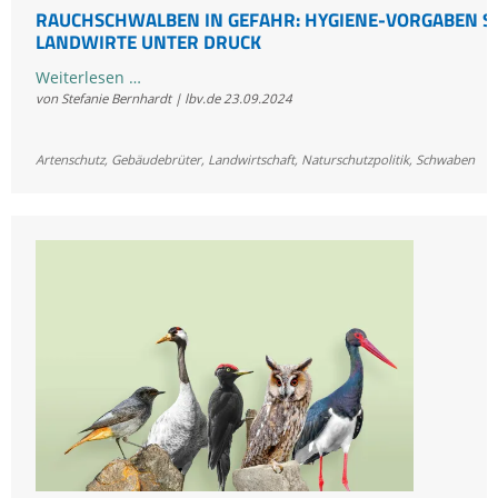
RAUCHSCHWALBEN IN GEFAHR: HYGIENE-VORGABEN S
LANDWIRTE UNTER DRUCK
Rauchschwalben
Weiterlesen …
von Stefanie Bernhardt | lbv.de
23.09.2024
in
Gefahr:
Hygiene-
Artenschutz
,
Gebäudebrüter
,
Landwirtschaft
,
Naturschutzpolitik
,
Schwaben
Vorgaben
setzen
Landwirte
unter
Druck