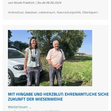
von Nicole Friedrich | lbv.de
08.08.2024
mit
Schuss
Artenschutz
,
Gewässer
,
Lebensraum
,
Naturschutzpolitik
,
Oberbayern
auf
Gänsesäger
MIT HINGABE UND HERZBLUT: EHRENAMTLICHE SICHER
ZUKUNFT DER WIESENWEIHE
Mit
Weiterlesen …