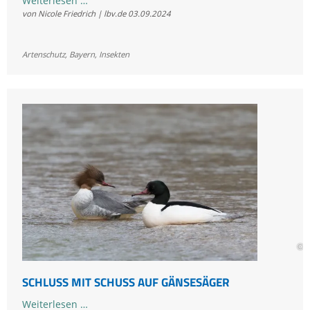
Weiterlesen …
von Nicole Friedrich | lbv.de
03.09.2024
Night:
Lichtschalter
aus,
Artenschutz
,
Bayern
,
Insekten
Artenvielfalt
an
© R
SCHLUSS MIT SCHUSS AUF GÄNSESÄGER
Schluss
Weiterlesen …