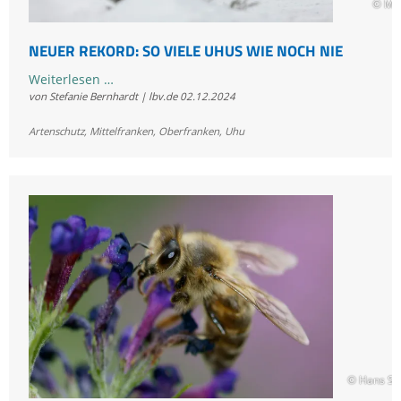
© Ma
NEUER REKORD: SO VIELE UHUS WIE NOCH NIE
Neuer
Weiterlesen …
von Stefanie Bernhardt | lbv.de
02.12.2024
Rekord:
So
Artenschutz
,
Mittelfranken
,
Oberfranken
,
Uhu
viele
Uhus
wie
noch
nie
© Hans Sc