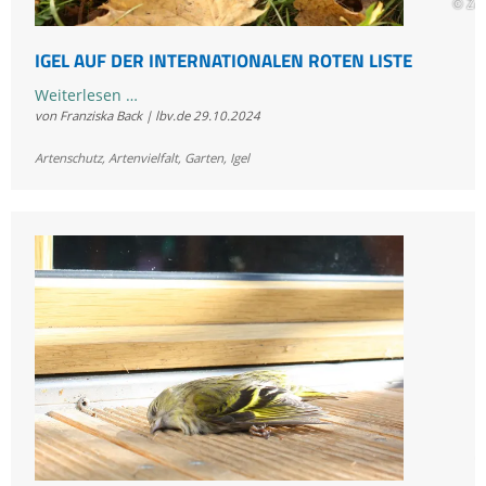
© Zd
IGEL AUF DER INTERNATIONALEN ROTEN LISTE
Igel
Weiterlesen …
von Franziska Back | lbv.de
29.10.2024
auf
der
Artenschutz
,
Artenvielfalt
,
Garten
,
Igel
internationalen
Roten
Liste
©