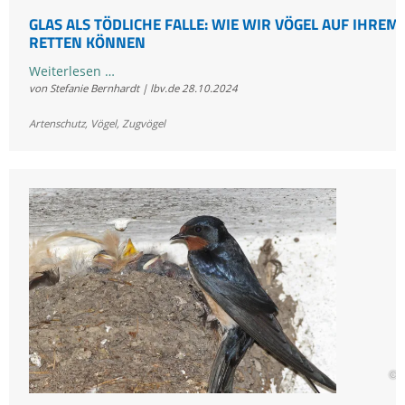
GLAS ALS TÖDLICHE FALLE: WIE WIR VÖGEL AUF IHREM
RETTEN KÖNNEN
Glas
Weiterlesen …
von Stefanie Bernhardt | lbv.de
28.10.2024
als
tödliche
Artenschutz
,
Vögel
,
Zugvögel
Falle:
Wie
wir
Vögel
auf
ihrem
Zug
retten
können
© 