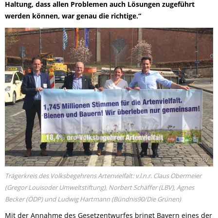
Haltung, dass allen Problemen auch Lösungen zugeführt
werden können, war genau die richtige.“
© LBV
Trägerkreis des Volksbegehrens Artenvielfalt: v.l.n.r. Claus Obermeier
(Gregor Louisoder Umweltstiftung), Norbert Schäffer (LBV), Agnes
Becker (ÖDP) und Ludwig Hartmann (Bündnis90/Die Grünen)
Mit der Annahme des Gesetzentwurfes bringt Bayern eines der