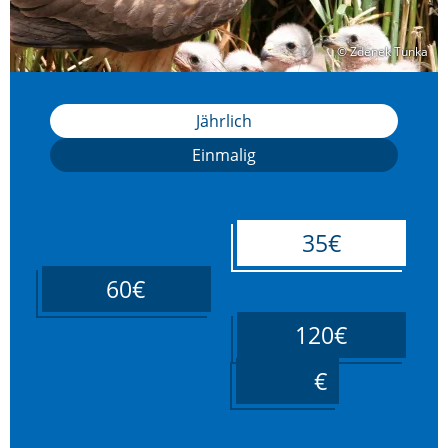
© Zdenek Tunka
© Zdenek Tunka
Jährlich
Einmalig
35€
60€
120€
____