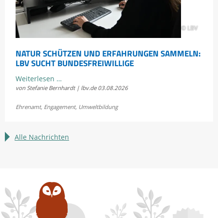
© LBV
NATUR SCHÜTZEN UND ERFAHRUNGEN SAMMELN:
LBV SUCHT BUNDESFREIWILLIGE
Natur
Weiterlesen …
von Stefanie Bernhardt | lbv.de
03.08.2026
schützen
und
Ehrenamt
,
Engagement
,
Umweltbildung
Erfahrungen
sammeln:
LBV
Alle Nachrichten
sucht
Bundesfreiwillige