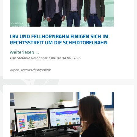
LBV UND FELLHORNBAHN EINIGEN SICH IM
RECHTSSTREIT UM DIE SCHEIDTOBELBAHN
LBV
Weiterlesen …
von Stefanie Bernhardt | lbv.de
04.08.2026
und
Fellhornbahn
Alpen
,
Naturschutzpolitik
einigen
sich
im
Rechtsstreit
um
die
Scheidtobelbahn