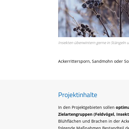
Insekten überwintern gerne in Stängeln 
Ackerrittersporn, Sandmohn oder S
Projektinhalte
In den Projektgebieten sollen
optima
Zielartengruppen (Feldvögel, Insek
Blühflächen und Brachen in der Ack
folgende Maßnahmen Bestandteil des