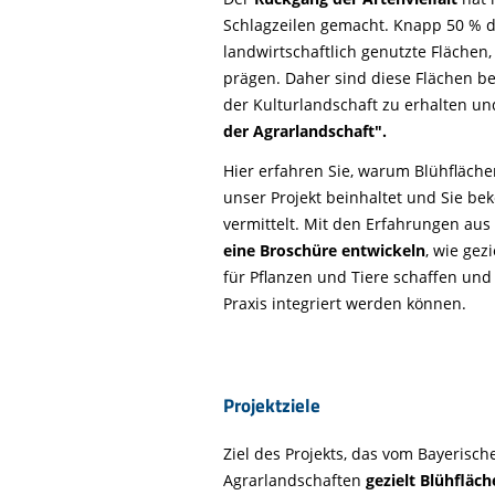
Life-Natur-Projekte
Schlagzeilen gemacht. Knapp 50 % d
Auffangstation
landwirtschaftlich genutzte Flächen
International
prägen. Daher sind diese Flächen bes
der Kulturlandschaft zu erhalten un
der Agrarlandschaft".
Hier erfahren Sie, warum Blühfläche
unser Projekt beinhaltet und Sie 
vermittelt. Mit den Erfahrungen au
eine Broschüre entwickeln
, wie ge
für Pflanzen und Tiere schaffen und g
Praxis integriert werden können.
Projektziele
Ziel des Projekts, das vom Bayerisch
Agrarlandschaften
gezielt Blühfläc