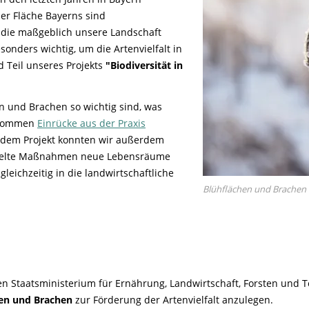
Life-Projekt Keiljungfer
Biologische Vielfalt
Wiesenweihen schützen
FAQs Unternehmenskooperation
er Fläche Bayerns sind
Achtsamkeit &
Fortbildungen
Life-Projekt Kalktuffquellen
Burkina Faso
Naturverträgliche Energiewende
Weißstorch-Horstbetreuer*in
, die maßgeblich unsere Landschaft
Vogelbeobachtung
Life-Projekt Rohrdommel
Vogelmord
onders wichtig, um die Artenvielfalt in
Atomkraft
d Teil unseres Projekts
"Biodiversität in
Gobibär
Flächenversiegelung
Kuckuck
Wald und Forstwirtschaft
n und Brachen so wichtig sind, was
bekommen
Einrücke aus der Praxis
Kormoran
s dem Projekt konnten wir außerdem
Moorschutz ist Klimaschutz
zielte Maßnahmen neue Lebensräume
Jagd in Bayern
leichzeitig in die landwirtschaftliche
Blühflächen und Brachen e
Landwirtschaft
Lebendige Flüsse
Sichere Stromleitungen
Fischerei
en Staatsministerium für Ernährung, Landwirtschaft, Forsten und To
hen und Brachen
zur Förderung der Artenvielfalt anzulegen.