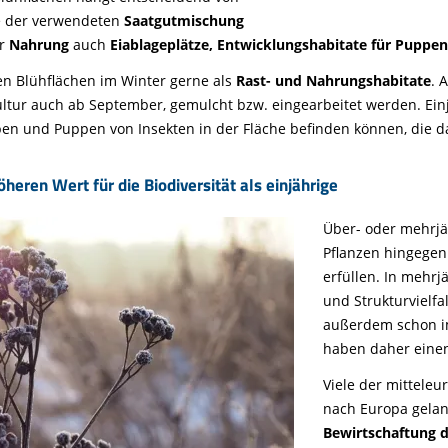
e der verwendeten
Saatgutmischung
ur
Nahrung
auch
Eiablageplätze, Entwicklungshabitate für Puppe
n Blühflächen im Winter gerne als
Rast- und Nahrungshabitate
. 
ltur auch ab September, gemulcht bzw. eingearbeitet werden. Ein
upen und Puppen von Insekten in der Fläche befinden können, die 
eren Wert für die Biodiversität als einjährige
Über- oder mehrjä
Pflanzen hingegen
erfüllen. In mehr
und Strukturvielfa
außerdem schon im
haben daher einen 
Viele der mittele
nach Europa gelan
Bewirtschaftung 