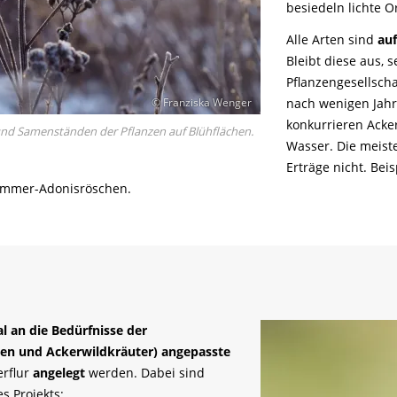
besiedeln lichte O
Alle Arten sind
au
Bleibt diese aus, 
Pflanzengesellsch
nach wenigen Jahr
© Franziska Wenger
konkurrieren Acke
und Samenständen der Pflanzen auf Blühflächen.
Wasser. Die meist
Erträge nicht. Bei
ommer-Adonisröschen.
l an die Bedürfnisse der
ten und Ackerwildkräuter) angepasste
erflur
angelegt
werden. Dabei sind
 Projekts: