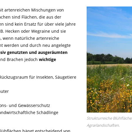
mit artenreichen Mischungen von
chen sind Flächen, die aus der
sind kein Ersatz für über viele Jahre
B. Hecken oder Wegraine und sie
, wenn natürliche artenreiche
nnt werden und durch neu angelegte
nsiv genutzten und ausgeräumten
 und Brachen jedoch
wichtige
Rückzugsraum für Insekten, Säugetiere
äuter
ons- und Gewässerschutz
andwirtschaftliche Schädlinge
Strukturreiche Blühflächen
Agrarlandschaften.
Blühflächen hängt entscheidend von