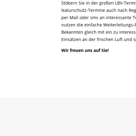
Life-Natur-Projekte
Stöbern Sie in der großen LBV-Ter
bestellen
Naturschutz-Termine auch nach Reg
Auffangstation
per Mail oder sms an interessante T
International
nutzen die einfache Weiterleitungs
Bekannten gleich mit ein zu interes
Einsätzen an der frischen Luft und
Wir freuen uns auf Sie!