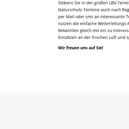
Life-Natur-Projekte
Stöbern Sie in der großen LBV-Ter
bestellen
Naturschutz-Termine auch nach Reg
Auffangstation
per Mail oder sms an interessante T
International
nutzen die einfache Weiterleitungs
Bekannten gleich mit ein zu interes
Einsätzen an der frischen Luft und
Wir freuen uns auf Sie!