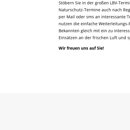
Life-Natur-Projekte
Stöbern Sie in der großen LBV-Ter
bestellen
Naturschutz-Termine auch nach Reg
Auffangstation
per Mail oder sms an interessante T
International
nutzen die einfache Weiterleitungs
Bekannten gleich mit ein zu interes
Einsätzen an der frischen Luft und
Wir freuen uns auf Sie!