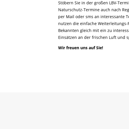
Life-Natur-Projekte
Stöbern Sie in der großen LBV-Ter
bestellen
Naturschutz-Termine auch nach Reg
Auffangstation
per Mail oder sms an interessante T
International
nutzen die einfache Weiterleitungs
Bekannten gleich mit ein zu interes
Einsätzen an der frischen Luft und
Wir freuen uns auf Sie!