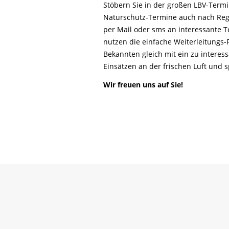
Life-Natur-Projekte
Stöbern Sie in der großen LBV-Ter
bestellen
Naturschutz-Termine auch nach Reg
Auffangstation
per Mail oder sms an interessante T
International
nutzen die einfache Weiterleitungs
Bekannten gleich mit ein zu interes
Einsätzen an der frischen Luft und
Wir freuen uns auf Sie!