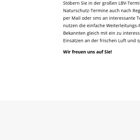
Life-Natur-Projekte
Stöbern Sie in der großen LBV-Ter
bestellen
Naturschutz-Termine auch nach Reg
Auffangstation
per Mail oder sms an interessante T
International
nutzen die einfache Weiterleitungs
Bekannten gleich mit ein zu interes
Einsätzen an der frischen Luft und
Wir freuen uns auf Sie!