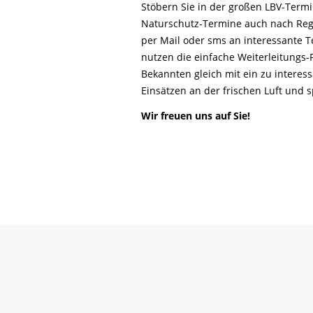
Life-Natur-Projekte
Stöbern Sie in der großen LBV-Ter
bestellen
Naturschutz-Termine auch nach Reg
Auffangstation
per Mail oder sms an interessante T
International
nutzen die einfache Weiterleitungs
Bekannten gleich mit ein zu interes
Einsätzen an der frischen Luft und
Wir freuen uns auf Sie!