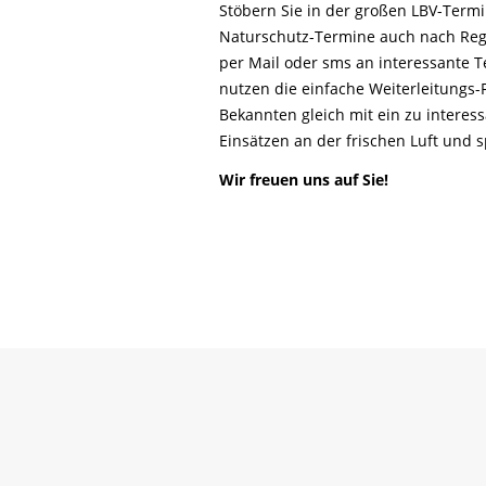
Life-Natur-Projekte
Stöbern Sie in der großen LBV-Ter
bestellen
Naturschutz-Termine auch nach Reg
Auffangstation
per Mail oder sms an interessante T
International
nutzen die einfache Weiterleitungs
Bekannten gleich mit ein zu interes
Einsätzen an der frischen Luft und
Wir freuen uns auf Sie!